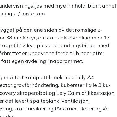
undervisningsfjøs med mye innhold, blant annet
snings- / møte rom.
 bygget på den ene siden av det romslige 3-
for 38 melkekyr, en stor sinkuavdeling med 17
 opp til 12 kyr, pluss behandlingsbinger med
ôrbrettet er ungdyrene fordelt i binger etter
r fått egen avdeling i naborommet.
og montert komplett I-mek med Lely A4
ctor grovfôrhåndtering, kubørster i alle 3 ku-
scovery skraperobot og Lely Calm drikkestasjon
r det levert spalteplank, ventilasjon,
ing, kraftfôrsiloer og fôrskruer. Det er også
ungdyr.