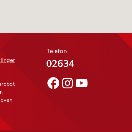
Telefon
llinger
02634
Facebook
Instagram
YouTube
erobot
n
loven