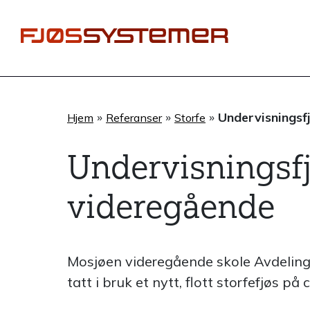
Hopp
rett
til
innholdet
»
»
»
Undervisningsf
Hjem
Referanser
Storfe
Undervisningsf
videregående
Mosjøen videregående skole Avdelin
tatt i bruk et nytt, flott storfefjøs på