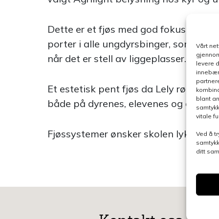
Dette er et fjøs med god fokus på HM
porter i alle ungdyrsbinger, som via f
Vårt ne
gjennom
når det er stell av liggeplasser.
levere 
innebær
partner
Et estetisk pent fjøs da Lely rødt går
kombina
blant a
både på dyrenes, elevenes og driverne
samtykk
vitale 
Fjøssystemer ønsker skolen lykke til v
Ved å tr
samtykk
ditt sa