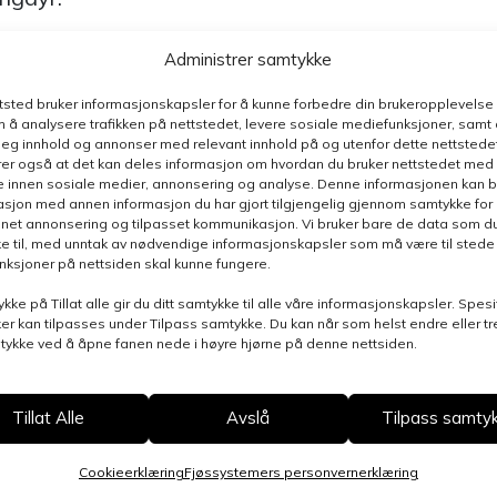
Administrer samtykke
S. Det er derfor levert automatiske hev og senk
jernkontroll kan stenger dyrene ved fôrbrettet
ttsted bruker informasjonskapsler for å kunne forbedre din brukeropplevelse
 å analysere trafikken på nettstedet, levere sosiale mediefunksjoner, samt 
deg innhold og annonser med relevant innhold på og utenfor dette nettstedet
er også at det kan deles informasjon om hvordan du bruker nettstedet med
e innen sosiale medier, annonsering og analyse. Denne informasjonen kan b
 igjen flere steder i bygget. Et bygg med fokus
sjon med annen informasjon du har gjort tilgjengelig gjennom samtykke for b
nnet annonsering og tilpasset kommunikasjon. Vi bruker bare de data som du 
s velferd og sikkerhet.
e til, med unntak av nødvendige informasjonskapsler som må være til stede 
funksjoner på nettsiden skal kunne fungere.
idere!
ykke på Tillat alle gir du ditt samtykke til alle våre informasjonskapsler. Spesi
er kan tilpasses under Tilpass samtykke. Du kan når som helst endre eller t
mtykke ved å åpne fanen nede i høyre hjørne på denne nettsiden.
Tillat Alle
Avslå
Tilpass samty
Cookieerklæring
Fjøssystemers personvernerklæring