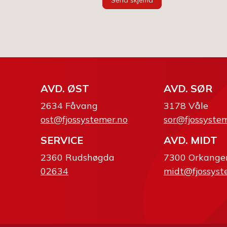
Send skjema
AVD. ØST
AVD. SØR
2634 Fåvang
3178 Våle
ost@fjossystemer.no
sor@fjossyste
SERVICE
AVD. MIDT
2360 Rudshøgda
7300 Orkange
02634
midt@fjossyst