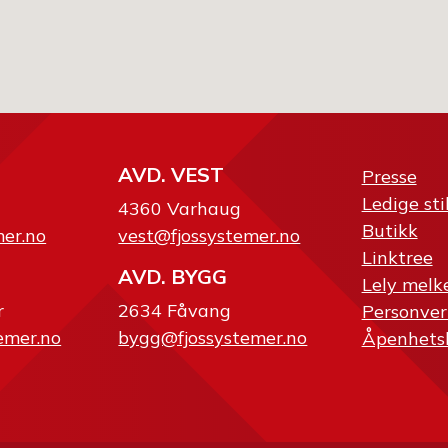
AVD. VEST
Presse
Ledige sti
4360 Varhaug
Butikk
mer.no
vest@fjossystemer.no
Linktree
AVD. BYGG
Lely melk
r
2634 Fåvang
Personver
emer.no
bygg@fjossystemer.no
Åpenhets