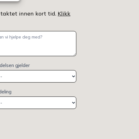
ntaktet innen kort tid.
Klikk
elsen gjelder
deling