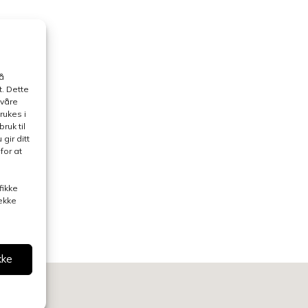
å
. Dette
 våre
rukes i
ruk til
gir ditt
for at
fikke
rekke
kke