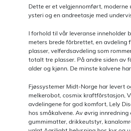
Dette er et velgjennomført, moderne 
ysteri og en andreetasje med undervi
I forhold til vår leveranse inneholder
meters brede fôrbrettet, en avdeling 
plasser, velferdsavdeling som rommer
totalt tre plasser. På andre siden av f
alder og kjønn. De minste kalvene ha
Fjøssystemer Midt-Norge har levert 
melkerobot, cosmix kraftfôrstasjon, Ve
avdelingene for god komfort, Lely Di
hos småkalvene. Av øvrig innredning e
gummimatter, drikkeutstyr, kanalomrør
valgt Agrilight belysning hos kyr og 