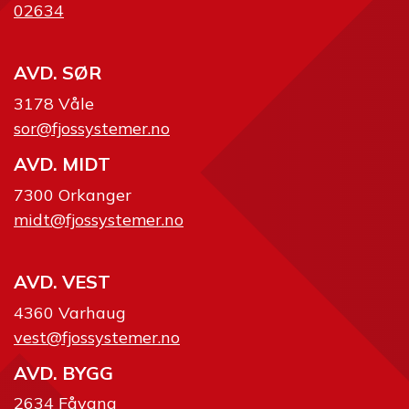
02634
AVD. SØR
3178 Våle
sor@fjossystemer.no
AVD. MIDT
7300 Orkanger
midt@fjossystemer.no
AVD. VEST
4360 Varhaug
vest@fjossystemer.no
AVD. BYGG
2634 Fåvang