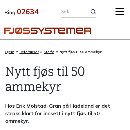
Hopp
02634
rett
Ring
til
innholdet
»
»
»
Hjem
Referanser
Storfe
Nytt fjøs til 50 ammekyr
Nytt fjøs til 50
ammekyr
Hos Erik Molstad, Gran på Hadeland er det
straks klart for innsett i nytt fjøs til 50
ammekyr.