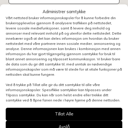
Administrer samtykke
Vårt nettsted bruker informasjonskapsler for å kunne forbedre din
brukeropplevelse gjennom å analysere trafikken på nettstedet,
levere sosiale mediefunksjoner, samt å levere deg innhold og
annonser med relevant innhold på og utenfor dette nettstedet. Dette
innebærer også at det kan deles informasjon om hvordan du bruker
nettstedet med våre partnere innen sosiale medier, annonsering og
analyse. Denne informasjonen kan brukes i kombinasjon med annen
informasjon du har gjort tilgjengelig gjennom samtykke for bruk til
blant annet annonsering og tilpasset kommunikasjon. Vi bruker bare
de data som du gir ditt samtykke til, med unntak av nødvendige
informasjonskapsler som må være til stede for at vitale funksjoner på
nettsiden skal kunne fungere.
Ved å trykke på Tillat alle gir du ditt samtykke til alle våre
informasjonskapsler. Spesifikke samtykker kan tilpasses under
Tilpass samtykke. Du kan når som helst endre eller trekke ditt
samtykke ved å åpne fanen nede i høyre hjørne på denne nettsiden.
Henvendelsen gjelder
Tillat Alle
Avslå