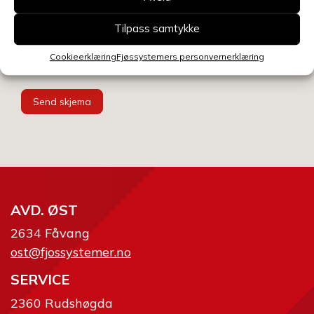
Velg avdeling
Tilpass samtykke
Cookieerklæring
Fjøssystemers personvernerklæring
Send skjema
AVD. ØST
2634 Fåvang
ost@fjossystemer.no
SERVICE
2360 Rudshøgda