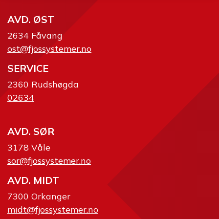
AVD. ØST
2634 Fåvang
ost@fjossystemer.no
SERVICE
2360 Rudshøgda
02634
AVD. SØR
3178 Våle
sor@fjossystemer.no
AVD. MIDT
7300 Orkanger
midt@fjossystemer.no