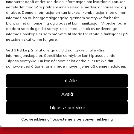
innebærer også at det kan deles informasjon om hvordan du bruker
nettstedet med våre partnere innen sosiale medier, annonsering og
analyse. Denne informasjonen kan brukes i kombinasjon med annen
informasjon du har gjort tilgjengelig gjennom samtykke for bruk til
blant annet annonsering og tilpasset kommunikasjon. Vi bruker bare
de data som du gir ditt samtykke til, med unntak av nødvendige
informasjonskapsler som må være til stede for at vitale funksjoner på
Henvendelsen gjelder
nettsiden skal kunne fungere.
Ved å trykke på Tillat alle gir du ditt samtykke til alle våre
informasjonskapsler. Spesifikke samtykker kan tilpasses under
Tilpass samtykke. Du kan når som helst endre eller trekke ditt
Velg avdeling
samtykke ved å åpne fanen nede i høyre hjørne på denne nettsiden.
Tillat Alle
Avslå
Send skjema
Tilpass samtykke
Cookieerklæring
Fjøssystemers personvernerklæring