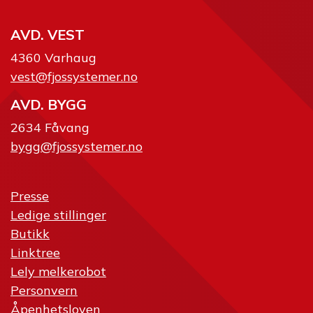
AVD. VEST
4360 Varhaug
vest@fjossystemer.no
AVD. BYGG
2634 Fåvang
bygg@fjossystemer.no
Presse
Ledige stillinger
Butikk
Linktree
Lely melkerobot
Personvern
Åpenhetsloven