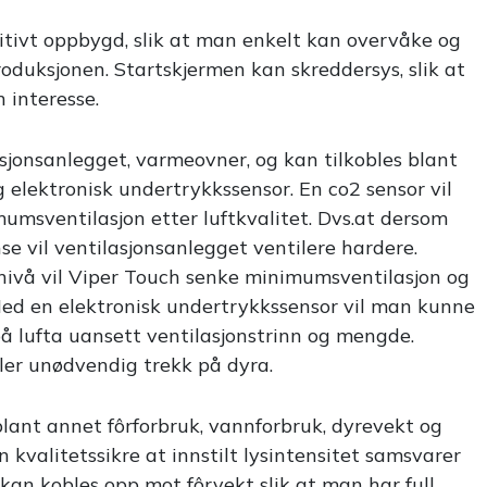
itivt oppbygd, slik at man enkelt kan overvåke og
oduksjonen. Startskjermen kan skreddersys, slik at
 interesse.
jonsanlegget, varmeovner, og kan tilkobles blant
g elektronisk undertrykkssensor. En co2 sensor vil
mumsventilasjon etter luftkvalitet. Dvs.at dersom
se vil ventilasjonsanlegget ventilere hardere.
nivå vil Viper Touch senke minimumsventilasjon og
Med en elektronisk undertrykkssensor vil man kunne
på lufta uansett ventilasjonstrinn og mengde.
ler unødvendig trekk på dyra.
ant annet fôrforbruk, vannforbruk, dyrevekt og
 kvalitetssikre at innstilt lysintensitet samsvarer
 kan kobles opp mot fôrvekt slik at man har full