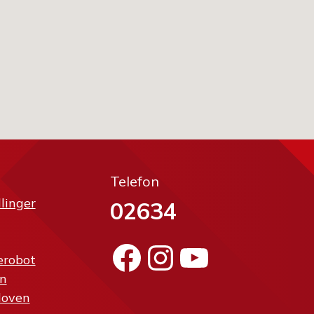
Telefon
llinger
02634
Facebook
Instagram
YouTube
erobot
n
loven