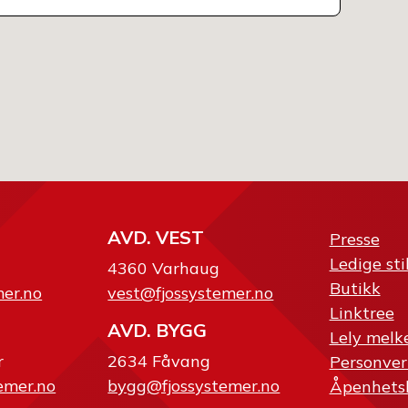
AVD. VEST
Presse
Ledige sti
4360 Varhaug
Butikk
mer.no
vest@fjossystemer.no
Linktree
AVD. BYGG
Lely melk
r
2634 Fåvang
Personver
emer.no
bygg@fjossystemer.no
Åpenhets