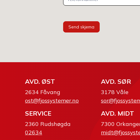
Send skjema
AVD. ØST
AVD. SØR
2634 Fåvang
3178 Våle
ost@fjossystemer.no
sor@fjossyste
SERVICE
AVD. MIDT
2360 Rudshøgda
7300 Orkange
02634
midt@fjossyst