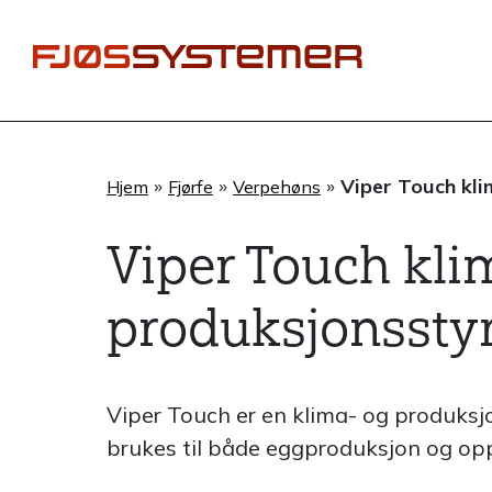
Hopp
rett
til
innholdet
»
»
»
Viper Touch kli
Hjem
Fjørfe
Verpehøns
Viper Touch kli
produksjonsstyr
Viper Touch er en klima- og produksj
brukes til både eggproduksjon og opp