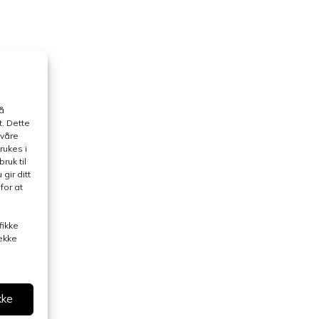
å
. Dette
 våre
rukes i
ruk til
gir ditt
for at
fikke
rekke
kke