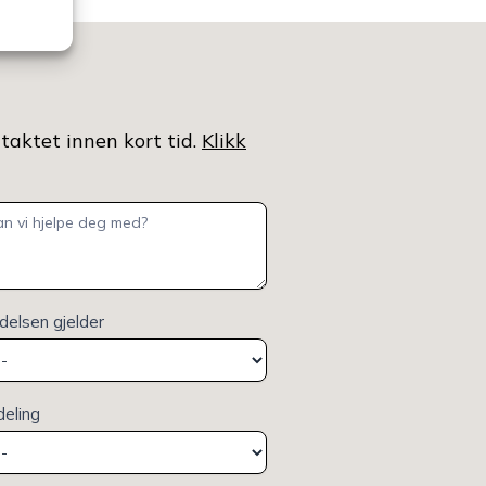
ntaktet innen kort tid.
Klikk
elsen gjelder
deling