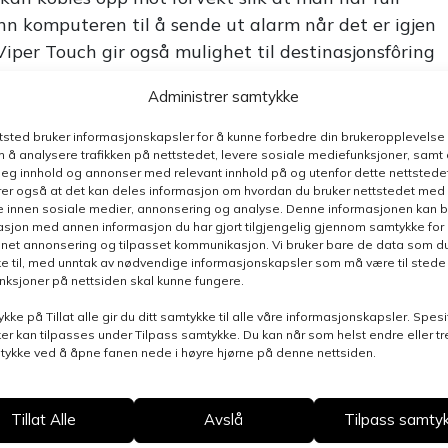
 inn komputeren til å sende ut alarm når det er igjen
 Viper Touch gir også mulighet til destinasjonsfôring
Administrer samtykke
rogrammet BigFarmNet-Manager kan man fjernstyre
ttsted bruker informasjonskapsler for å kunne forbedre din brukeropplevelse
 å analysere trafikken på nettstedet, levere sosiale mediefunksjoner, samt 
deg innhold og annonser med relevant innhold på og utenfor dette nettstedet
er også at det kan deles informasjon om hvordan du bruker nettstedet med
e innen sosiale medier, annonsering og analyse. Denne informasjonen kan b
ger kan brukes til å analysere innsett,
sjon med annen informasjon du har gjort tilgjengelig gjennom samtykke for b
tomatisk oversendelse av produksjonsdata til
nnet annonsering og tilpasset kommunikasjon. Vi bruker bare de data som du 
e til, med unntak av nødvendige informasjonskapsler som må være til stede 
r i for eksempel lys program, temperaturkurve osv.
funksjoner på nettsiden skal kunne fungere.
ykke på Tillat alle gir du ditt samtykke til alle våre informasjonskapsler. Spesi
sette opp fôringsprogram, lysprogram,
er kan tilpasses under Tilpass samtykke. Du kan når som helst endre eller t
klimaprogram. Med andre ord, vil Viper Touch
mtykke ved å åpne fanen nede i høyre hjørne på denne nettsiden.
r deg.
Tillat Alle
Avslå
Tilpass samty