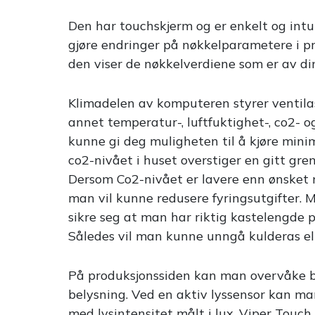
Den har touchskjerm og er enkelt og intu
gjøre endringer på nøkkelparametere i pr
den viser de nøkkelverdiene som er av din
Klimadelen av komputeren styrer ventilas
annet temperatur-, luftfuktighet-, co2- o
kunne gi deg muligheten til å kjøre mini
co2-nivået i huset overstiger en gitt gren
Dersom Co2-nivået er lavere enn ønsket 
man vil kunne redusere fyringsutgifter. 
sikre seg at man har riktig kastelengde 
Således vil man kunne unngå kulderas el
På produksjonssiden kan man overvåke bl
belysning. Ved en aktiv lyssensor kan man
med lysintensitet målt i lux. Viper Touch