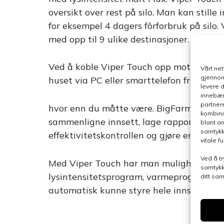
oversikt over rest på silo. Man kan stille
for eksempel 4 dagers fôrforbruk på silo.
med opp til 9 ulike destinasjoner.
Ved å koble Viper Touch opp mot datap
Vårt ne
gjennom
huset via PC eller smarttelefon fra
levere 
innebær
partner
hvor enn du måtte være. BigFarmNet-mana
kombina
sammenligne innsett, lage rapporter, au
blant a
samtykk
effektivitetskontrollen og gjøre endringe
vitale 
Ved å tr
Med Viper Touch har man mulighet til å 
samtykk
lysintensitetsprogram, varmeprogram og 
ditt sa
automatisk kunne styre hele innsettet fo