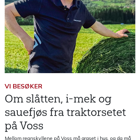
VI BESØKER
Om slåtten, i-mek og
sauefjøs fra traktorsetet
på Voss
Mellom regnskyllene på Voss må graset i hus, og da må