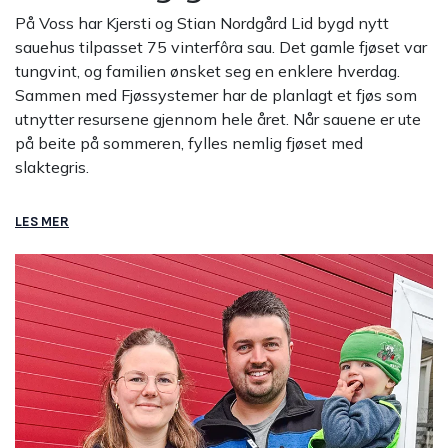
På Voss har Kjersti og Stian Nordgård Lid bygd nytt
sauehus tilpasset 75 vinterfôra sau. Det gamle fjøset var
tungvint, og familien ønsket seg en enklere hverdag.
Sammen med Fjøssystemer har de planlagt et fjøs som
utnytter resursene gjennom hele året. Når sauene er ute
på beite på sommeren, fylles nemlig fjøset med
slaktegris.
LES MER