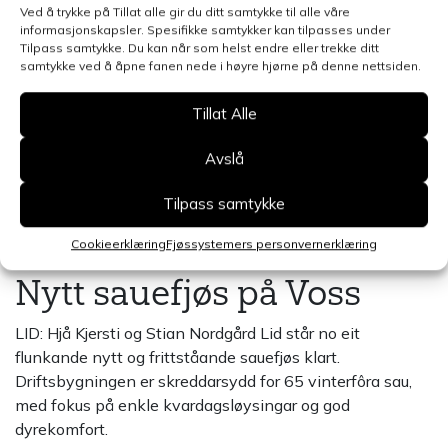
Ved å trykke på Tillat alle gir du ditt samtykke til alle våre
informasjonskapsler. Spesifikke samtykker kan tilpasses under
Tilpass samtykke. Du kan når som helst endre eller trekke ditt
samtykke ved å åpne fanen nede i høyre hjørne på denne nettsiden.
Tillat Alle
Avslå
Tilpass samtykke
Cookieerklæring
Fjøssystemers personvernerklæring
Nytt sauefjøs på Voss
LID: Hjå Kjersti og Stian Nordgård Lid står no eit
flunkande nytt og frittståande sauefjøs klart.
Driftsbygningen er skreddarsydd for 65 vinterfôra sau,
med fokus på enkle kvardagsløysingar og god
dyrekomfort.