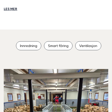
LES MER
Innredning
Smart fôring
Ventilasjon