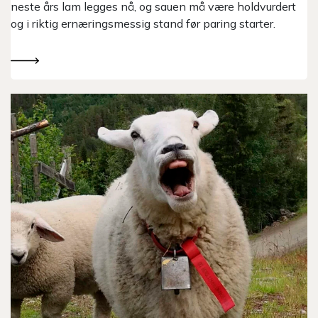
neste års lam legges nå, og sauen må være holdvurdert
og i riktig ernæringsmessig stand før paring starter.