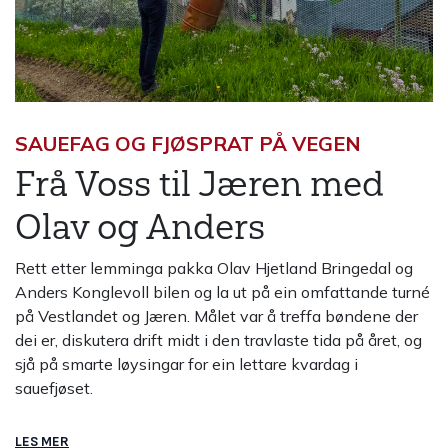
SAUEFAG OG FJØSPRAT PÅ VEGEN
Frå Voss til Jæren med
Olav og Anders
Rett etter lemminga pakka Olav Hjetland Bringedal og
Anders Konglevoll bilen og la ut på ein omfattande turné
på Vestlandet og Jæren. Målet var å treffa bøndene der
dei er, diskutera drift midt i den travlaste tida på året, og
sjå på smarte løysingar for ein lettare kvardag i
sauefjøset.
LES MER