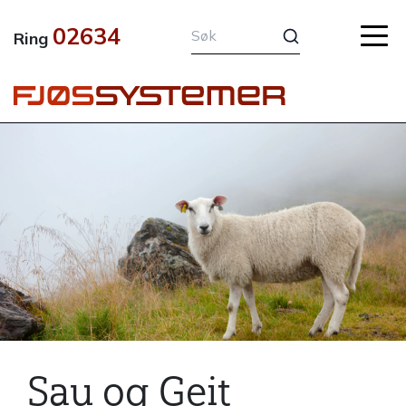
Hopp
02634
rett
Ring
til
innholdet
Sau og Geit