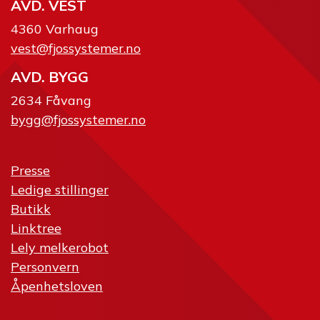
AVD. VEST
4360 Varhaug
vest@fjossystemer.no
AVD. BYGG
2634 Fåvang
bygg@fjossystemer.no
Presse
Ledige stillinger
Butikk
Linktree
Lely melkerobot
Personvern
Åpenhetsloven