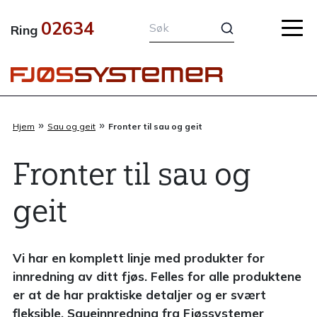
Hopp
02634
rett
Ring
til
innholdet
»
»
Hjem
Sau og geit
Fronter til sau og geit
Fronter til sau og
geit
Vi har en komplett linje med produkter for
innredning av ditt fjøs. Felles for alle produktene
er at de har praktiske detaljer og er svært
fleksible. Saueinnredning fra Fjøssystemer