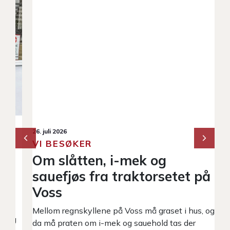
26. juli 2026
7. 
VI BESØKER
Å
Om slåtten, i-mek og
S
sauefjøs fra traktorsetet på
De
Voss
da
Sa
Mellom regnskyllene på Voss må graset i hus, og
ti
eg
da må praten om i-mek og sauehold tas der
ny