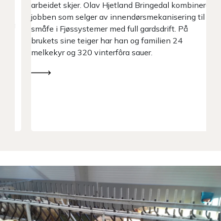
r
arbeidet skjer. Olav Hjetland Bringedal kombinerer
tu
jobben som selger av innendørsmekanisering til
an
på
småfe i Fjøssystemer med full gardsdrift. På
brukets sine teiger har han og familien 24
melkekyr og 320 vinterfôra sauer.