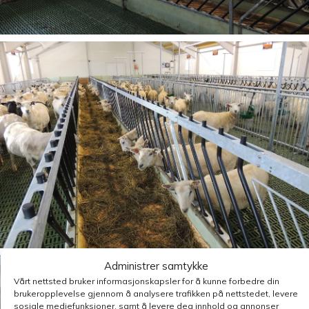
Administrer samtykke
Vårt nettsted bruker informasjonskapsler for å kunne forbedre din
brukeropplevelse gjennom å analysere trafikken på nettstedet, levere
sosiale mediefunksjoner, samt å levere deg innhold og annonser