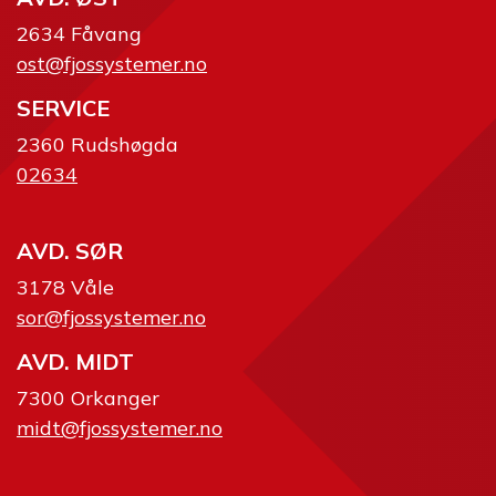
2634 Fåvang
ost@fjossystemer.no
SERVICE
2360 Rudshøgda
02634
AVD. SØR
3178 Våle
sor@fjossystemer.no
AVD. MIDT
7300 Orkanger
midt@fjossystemer.no