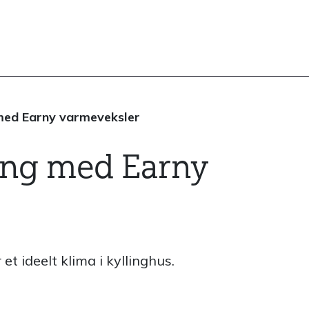
med Earny varmeveksler
ing med Earny
t ideelt klima i kyllinghus.