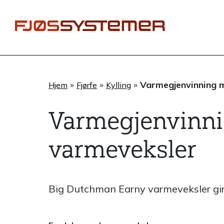
Hopp
rett
til
innholdet
»
»
»
Varmegjenvinning 
Hjem
Fjørfe
Kylling
Varmegjenvinn
varmeveksler
Big Dutchman Earny varmeveksler gir e