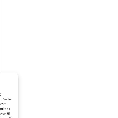
å
. Dette
 våre
rukes i
ruk til