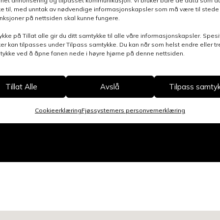
nnet annonsering og tilpasset kommunikasjon. Vi bruker bare de data som du 
e til, med unntak av nødvendige informasjonskapsler som må være til stede 
funksjoner på nettsiden skal kunne fungere.
ykke på Tillat alle gir du ditt samtykke til alle våre informasjonskapsler. Spesi
er kan tilpasses under Tilpass samtykke. Du kan når som helst endre eller t
mtykke ved å åpne fanen nede i høyre hjørne på denne nettsiden.
Tillat Alle
Avslå
Tilpass samty
Cookieerklæring
Fjøssystemers personvernerklæring