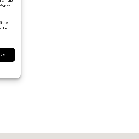
gir ditt
for at
fikke
rekke
kke