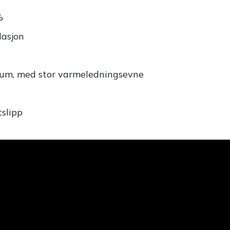
%
lasjon
nium, med stor varmeledningsevne
slipp