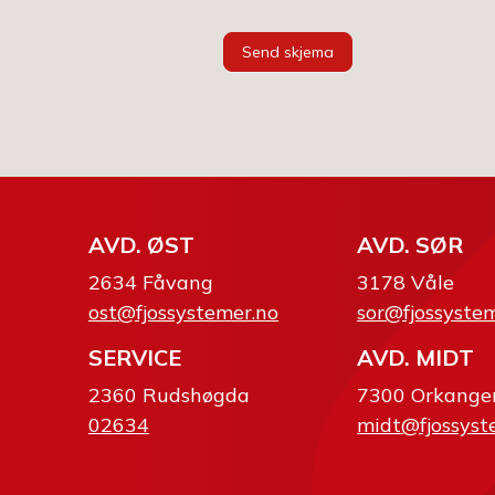
Send skjema
AVD. ØST
AVD. SØR
2634 Fåvang
3178 Våle
ost@fjossystemer.no
sor@fjossyste
SERVICE
AVD. MIDT
2360 Rudshøgda
7300 Orkange
02634
midt@fjossyst