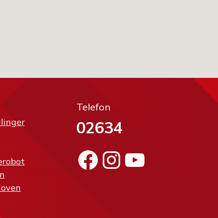
Telefon
llinger
02634
Facebook
Instagram
YouTube
erobot
n
loven