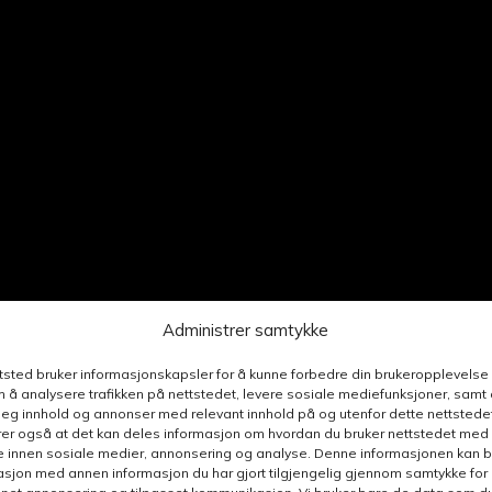
Administrer samtykke
ttsted bruker informasjonskapsler for å kunne forbedre din brukeropplevelse
 å analysere trafikken på nettstedet, levere sosiale mediefunksjoner, samt 
deg innhold og annonser med relevant innhold på og utenfor dette nettstedet
er også at det kan deles informasjon om hvordan du bruker nettstedet med
e innen sosiale medier, annonsering og analyse. Denne informasjonen kan b
sjon med annen informasjon du har gjort tilgjengelig gjennom samtykke for b