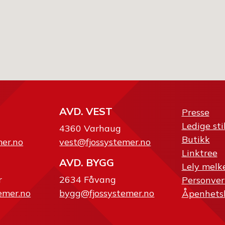
AVD. VEST
Presse
Ledige sti
4360 Varhaug
Butikk
mer.no
vest@fjossystemer.no
Linktree
AVD. BYGG
Lely melk
r
2634 Fåvang
Personver
emer.no
bygg@fjossystemer.no
Åpenhets