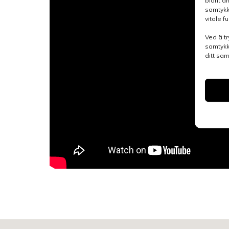
blant a
samtykk
vitale 
Ved å tr
samtykk
ditt sa