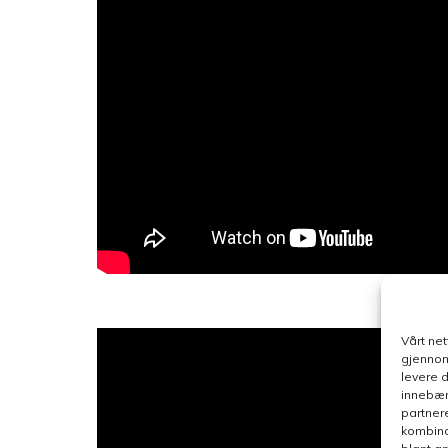
Vårt ne
gjennom
levere 
innebær
partner
kombina