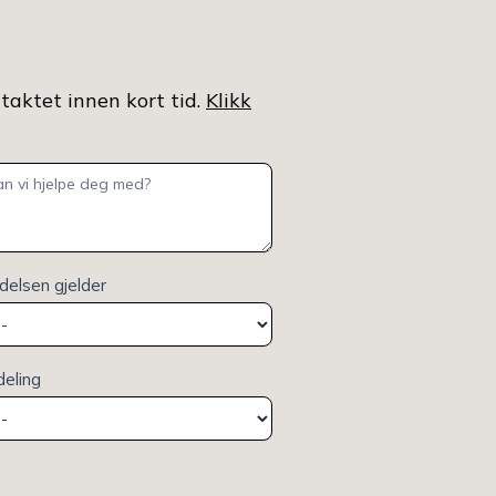
ntaktet innen kort tid.
Klikk
elsen gjelder
deling