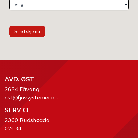
Send skjema
AVD. ØST
2634 Fåvang
ost@fjossystemer.no
SERVICE
2360 Rudshøgda
02634