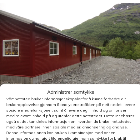
Administrer samtykke
Vårt nettsted bruker informasjonskapsler for å kunne forbedre din
brukeropplevelse gjennom å analysere trafikken på nettstedet, levere
sosiale mediefunksjoner, samt å levere deg innhold og annonser
med relevant innhold på og utenfor dette nettstedet. Dette innebærer
også at det kan deles informasjon om hvordan du bruker nettstedet
med våre partnere innen sosiale medier, annonsering og analyse.
Denne informasjonen kan brukes i kombinasjon med annen
informasjon du har gjort tilgjengelig gjennom samtykke for bruk til