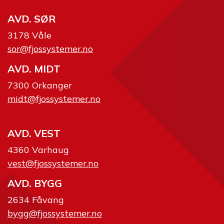
AVD. SØR
3178 Våle
sor@fjossystemer.no
AVD. MIDT
7300 Orkanger
midt@fjossystemer.no
AVD. VEST
4360 Varhaug
vest@fjossystemer.no
AVD. BYGG
2634 Fåvang
bygg@fjossystemer.no