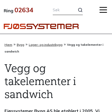
Hopp
02634
rett
Ring
til
innholdet
»
»
»
Hjem
Bygg
Lager- og industribygg
Vegg og takelementer i
sandwich
Vegg og
takelementer i
sandwich
Fjøssystemer Bygg AS ble etablert i 2005. Vi