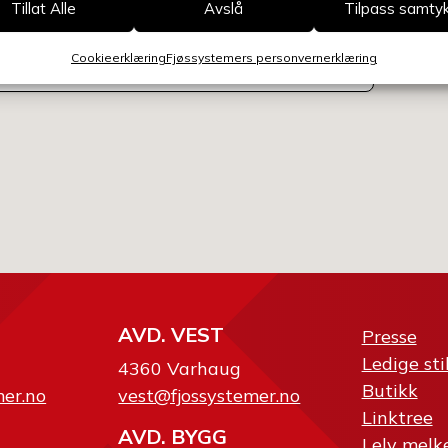
Velg av
Tillat Alle
Avslå
Tilpass samty
Cookieerklæring
Fjøssystemers personvernerklæring
AVD. VEST
Presse
Ledige sti
4360 Varhaug
Butikk
mer.no
vest@fjossystemer.no
Linktree
AVD. BYGG
Lely melk