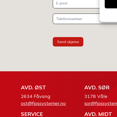
Send skjema
AVD. ØST
AVD. SØR
2634 Fåvang
3178 Våle
ost@fjossystemer.no
sor@fjossyste
SERVICE
AVD. MIDT