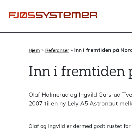
Hopp
rett
til
innholdet
»
»
Inn i fremtiden på Nor
Hjem
Referanser
Inn i fremtiden
Olaf Holmerud og Ingvild Garsrud Tve
2007 til en ny Lely A5 Astronaut mel
Olaf og Ingvild er dermed godt rustet fo