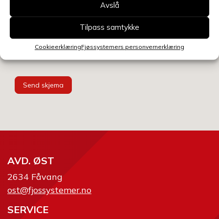
Avslå
Velg avdeling
Tilpass samtykke
Cookieerklæring
Fjøssystemers personvernerklæring
Send skjema
AVD. ØST
2634 Fåvang
ost@fjossystemer.no
SERVICE