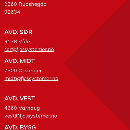
2360 Rudshøgda
02634
AVD. SØR
3178 Våle
sor@fjossystemer.no
AVD. MIDT
7300 Orkanger
midt@fjossystemer.no
AVD. VEST
4360 Varhaug
vest@fjossystemer.no
AVD. BYGG