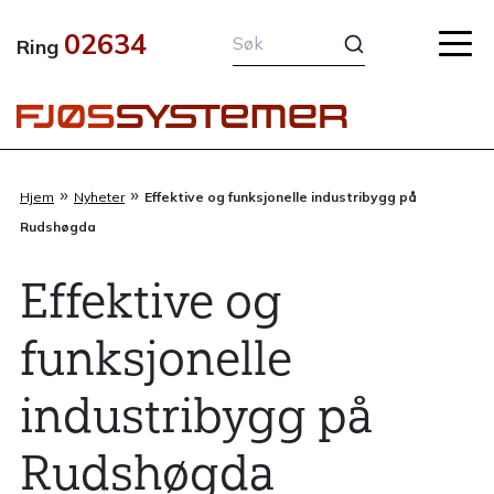
Hopp
02634
rett
Ring
til
innholdet
»
»
Hjem
Nyheter
Effektive og funksjonelle industribygg på
Rudshøgda
Effektive og
funksjonelle
industribygg på
Rudshøgda