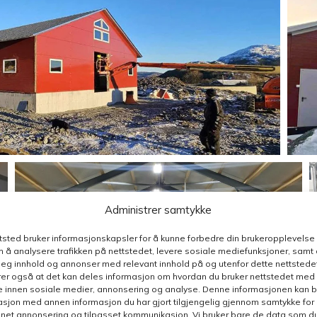
Administrer samtykke
ttsted bruker informasjonskapsler for å kunne forbedre din brukeropplevelse
 å analysere trafikken på nettstedet, levere sosiale mediefunksjoner, samt 
deg innhold og annonser med relevant innhold på og utenfor dette nettstedet
er også at det kan deles informasjon om hvordan du bruker nettstedet med
e innen sosiale medier, annonsering og analyse. Denne informasjonen kan b
sjon med annen informasjon du har gjort tilgjengelig gjennom samtykke for b
nnet annonsering og tilpasset kommunikasjon. Vi bruker bare de data som du 