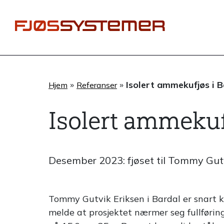
Hopp
rett
til
innholdet
»
»
Isolert ammekufjøs i B
Hjem
Referanser
Isolert ammekuf
Desember 2023: fjøset til Tommy Gutvi
Tommy Gutvik Eriksen i Bardal er snart k
melde at prosjektet nærmer seg fullføring