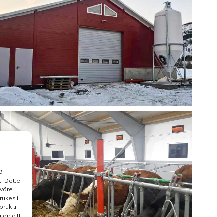
å
. Dette
 våre
rukes i
ruk til
gir ditt