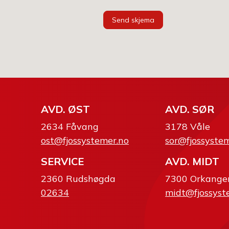
Send skjema
AVD. ØST
AVD. SØR
2634 Fåvang
3178 Våle
ost@fjossystemer.no
sor@fjossyste
SERVICE
AVD. MIDT
2360 Rudshøgda
7300 Orkange
02634
midt@fjossyst