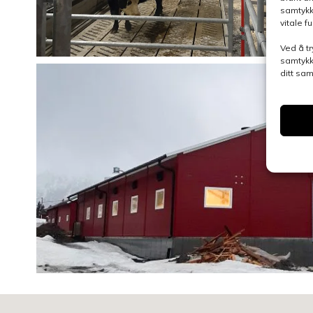
samtykk
vitale 
Ved å tr
samtykk
ditt sa