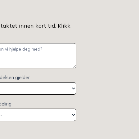
ntaktet innen kort tid.
Klikk
elsen gjelder
deling