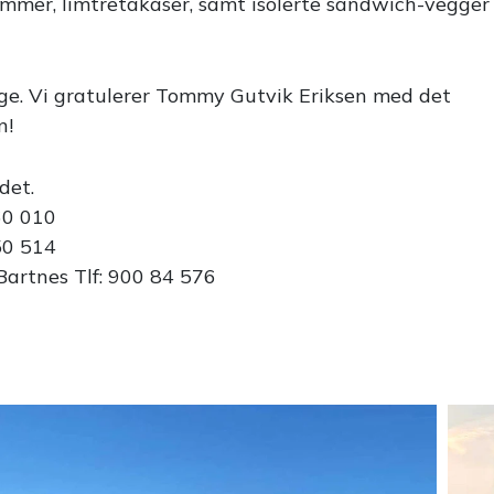
ammer, limtretakåser, samt isolerte sandwich-vegger
rge. Vi gratulerer Tommy Gutvik Eriksen med det
n!
det.
60 010
50 514
Bartnes Tlf: 900 84 576