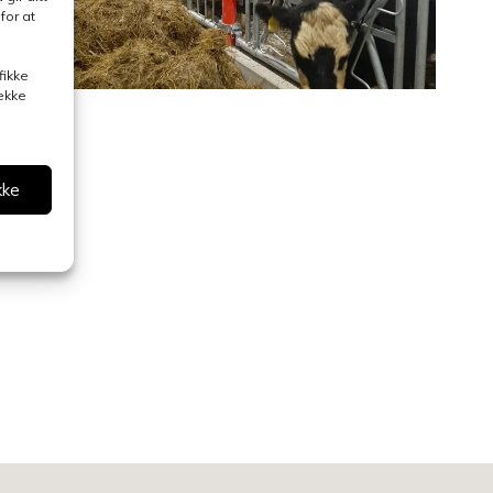
for at
fikke
rekke
kke