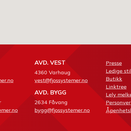
AVD. VEST
Presse
Ledige sti
4360 Varhaug
Butikk
mer.no
vest@fjossystemer.no
Linktree
AVD. BYGG
Lely melk
r
2634 Fåvang
Personver
emer.no
bygg@fjossystemer.no
Åpenhets