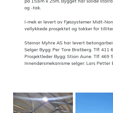
på 15,6m x 25m. Bygget har solide stålr
og -tak.
I-mek er levert av Fjøssystemer Midt-No
vellykkede prosjektet og takker for tillite
Steinar Myhre AS har levert betongarbei
Selger Bygg: Per Tore Bratberg. Tlf: 411 
Prosjektleder Bygg: Stian Aune. Tlf: 469 
Innendørsmekanisme selger: Lars Petter 