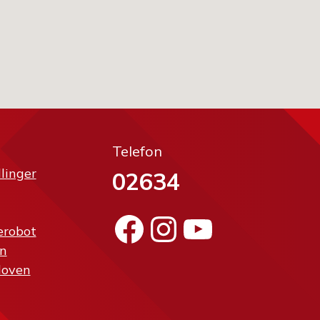
Telefon
llinger
02634
Facebook
Instagram
YouTube
erobot
n
loven