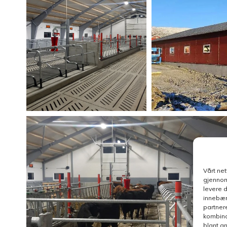
Vårt ne
gjennom
levere 
innebær
partner
kombina
blant a