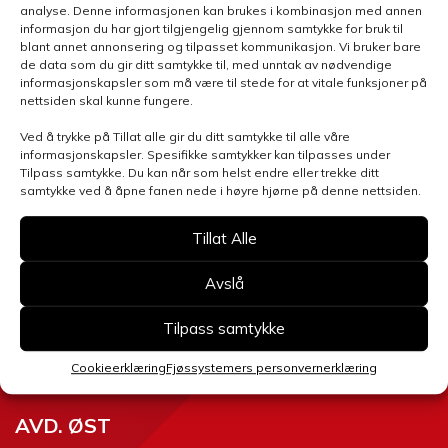
analyse. Denne informasjonen kan brukes i kombinasjon med annen
informasjon du har gjort tilgjengelig gjennom samtykke for bruk til
blant annet annonsering og tilpasset kommunikasjon. Vi bruker bare
Henvendelsen gjelder
de data som du gir ditt samtykke til, med unntak av nødvendige
informasjonskapsler som må være til stede for at vitale funksjoner på
nettsiden skal kunne fungere.
Ved å trykke på Tillat alle gir du ditt samtykke til alle våre
Velg avdeling
informasjonskapsler. Spesifikke samtykker kan tilpasses under
Tilpass samtykke. Du kan når som helst endre eller trekke ditt
samtykke ved å åpne fanen nede i høyre hjørne på denne nettsiden.
Tillat Alle
Send skjema
Avslå
Tilpass samtykke
Cookieerklæring
Fjøssystemers personvernerklæring
AVD. ØST