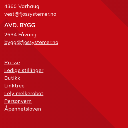
4360 Varhaug
vest@fjossystemer.no
AVD. BYGG
2634 Fåvang
bygg@fjossystemer.no
Presse
Ledige stillinger
Butikk
Linktree
Lely melkerobot
Personvern
Åpenhetsloven