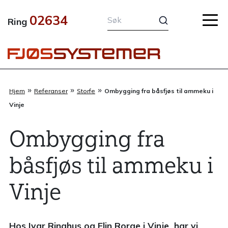
Hopp
02634
rett
Ring
til
innholdet
»
»
»
Hjem
Referanser
Storfe
Ombygging fra båsfjøs til ammeku i
Vinje
Ombygging fra
båsfjøs til ammeku i
Vinje
Hos Ivar Ringhus og Elin Rorge i Vinje har vi