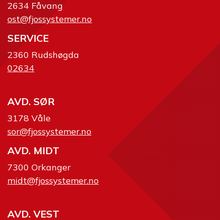
2634 Fåvang
ost@fjossystemer.no
SERVICE
2360 Rudshøgda
02634
AVD. SØR
3178 Våle
sor@fjossystemer.no
AVD. MIDT
7300 Orkanger
midt@fjossystemer.no
AVD. VEST