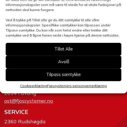
Velg avdeling
informasjonskapsler som må være til stede for at vitale funksjoner på
nettsiden skal kunne fungere.
Ved å trykke på Tillat alle gir du ditt samtykke til alle våre
informasjonskapsler. Spesifikke samtykker kan tilpasses under
Tilpass samtykke. Du kan når som helst endre eller trekke ditt
samtykke ved å åpne fanen nede i høyre hjørne på denne nettsiden.
Send skjema
Tillat Alle
Avslå
Tilpass samtykke
AVD. ØST
Cookieerklæring
Fjøssystemers personvernerklæring
2634 Fåvang
ost@fjossystemer.no
SERVICE
2360 Rudshøgda