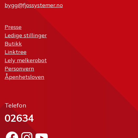
bygg@fjossystemer.no
Presse
Ledige stillinger
Butikk
Linktree
Lely melkerobot
Personvern
Åpenhetsloven
Telefon
02634
Facebook
Instagram
YouTube