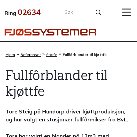
Hopp
02634
rett
Ring
til
innholdet
»
»
»
Hjem
Referanser
Storfe
Fullfôrblander til kjøttfe
Fullfôrblander til
kjøttfe
Tore Steig på Hundorp driver kjøttproduksjon,
og har valgt en stasjonær fullfôrmikser fra BvL.
Tore har valgt en blander på 13m3 med