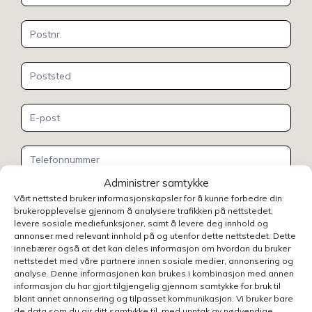
Administrer samtykke
Vårt nettsted bruker informasjonskapsler for å kunne forbedre din
brukeropplevelse gjennom å analysere trafikken på nettstedet,
levere sosiale mediefunksjoner, samt å levere deg innhold og
annonser med relevant innhold på og utenfor dette nettstedet. Dette
innebærer også at det kan deles informasjon om hvordan du bruker
nettstedet med våre partnere innen sosiale medier, annonsering og
Henvendelsen gjelder
analyse. Denne informasjonen kan brukes i kombinasjon med annen
informasjon du har gjort tilgjengelig gjennom samtykke for bruk til
blant annet annonsering og tilpasset kommunikasjon. Vi bruker bare
de data som du gir ditt samtykke til, med unntak av nødvendige