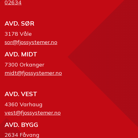
02634
AVD. SØR
3178 Våle
sor@fjossystemer.no
AVD. MIDT
7300 Orkanger
midt@fjossystemer.no
AVD. VEST
4360 Varhaug
vest@fjossystemer.no
AVD. BYGG
2634 Fåvang