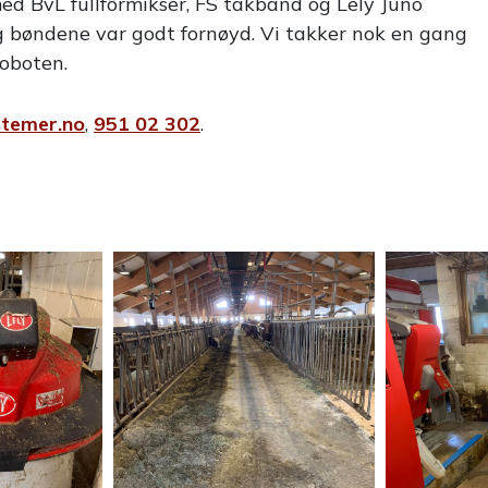
med BvL fullfôrmikser, FS takband og Lely Juno
g bøndene var godt fornøyd. Vi takker nok en gang
roboten.
temer.no
,
951 02 302
.