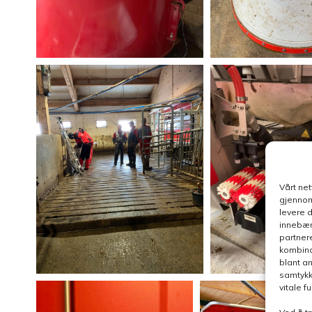
Vårt ne
gjennom
levere 
innebær
partner
kombina
blant a
samtykk
vitale 