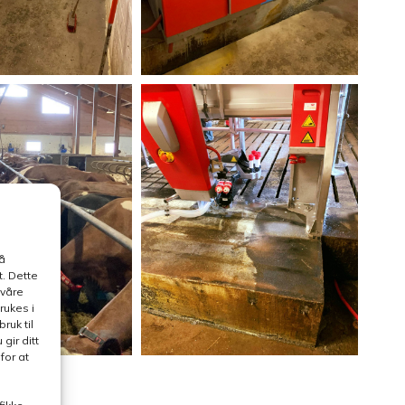
å
. Dette
 våre
rukes i
ruk til
gir ditt
for at