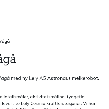
 Vågå
Vågå
i Vågå med ny Lely A5 Astronaut melkerobot.
lletallsmåler, aktivitetsmåling, tyggetid,
 levert to Lely Cosmix kraftfôrstasjoner. Vi har