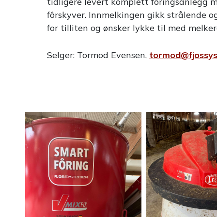
tidligere levert komplett fôringsanlegg 
fôrskyver. Innmelkingen gikk strålende o
for tilliten og ønsker lykke til med melke
Selger: Tormod Evensen,
tormod@fjossys