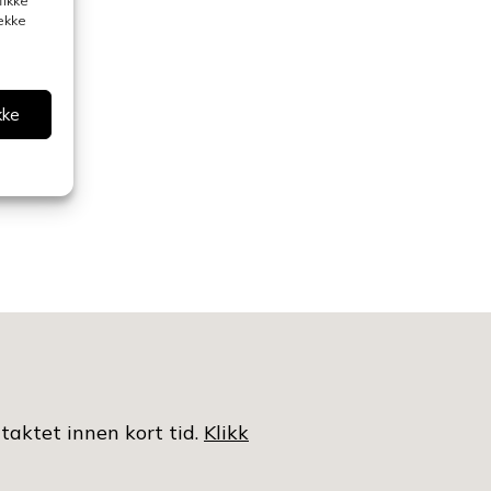
fikke
rekke
kke
ntaktet innen kort tid.
Klikk