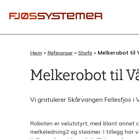
Hopp
rett
til
innholdet
»
»
»
Melkerobot til
Hjem
Referanser
Storfe
Melkerobot til 
Vi gratulerer Skårvangen Fellesfjos 
Roboten er velutstyrt, med blant annet ce
melkeledning2 og steamer. I tillegg har vi