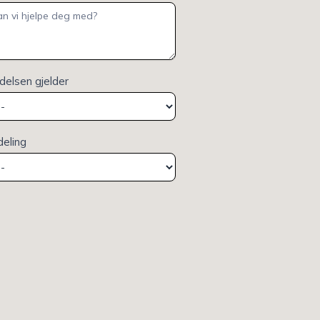
elsen gjelder
deling