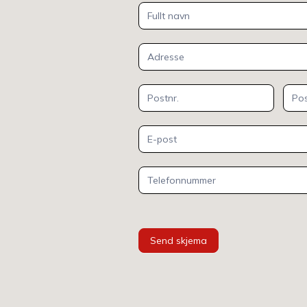
Kontakt
oss
Send skjema