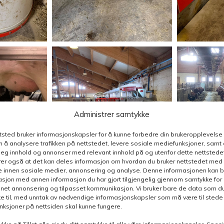
Administrer samtykke
ttsted bruker informasjonskapsler for å kunne forbedre din brukeropplevelse
 å analysere trafikken på nettstedet, levere sosiale mediefunksjoner, samt 
deg innhold og annonser med relevant innhold på og utenfor dette nettstedet
er også at det kan deles informasjon om hvordan du bruker nettstedet med
e innen sosiale medier, annonsering og analyse. Denne informasjonen kan b
sjon med annen informasjon du har gjort tilgjengelig gjennom samtykke for b
nnet annonsering og tilpasset kommunikasjon. Vi bruker bare de data som du 
e til, med unntak av nødvendige informasjonskapsler som må være til stede 
funksjoner på nettsiden skal kunne fungere.