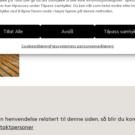
ykke på Tillat alle gir du ditt samtykke til alle våre informasjonskapsler. Spesi
er kan tilpasses under Tilpass samtykke. Du kan når som helst endre eller t
mtykke ved å åpne fanen nede i høyre hjørne på denne nettsiden.
Tillat Alle
Avslå
Tilpass samty
Cookieerklæring
Fjøssystemers personvernerklæring
n henvendelse relatert til denne siden, så blir du ko
ontaktpersoner