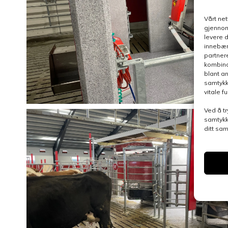
Vårt ne
gjennom
levere 
innebær
partner
kombina
blant a
samtykk
vitale 
Ved å tr
samtykk
ditt sa