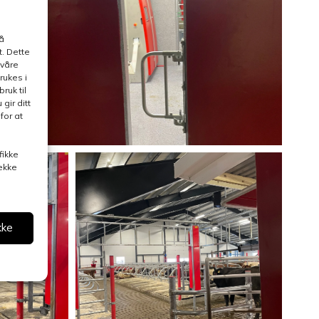
å
. Dette
 våre
rukes i
ruk til
gir ditt
for at
fikke
rekke
kke