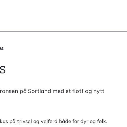
øs
s
Aronsen på Sortland med et flott og nytt
us på trivsel og velferd både for dyr og folk.