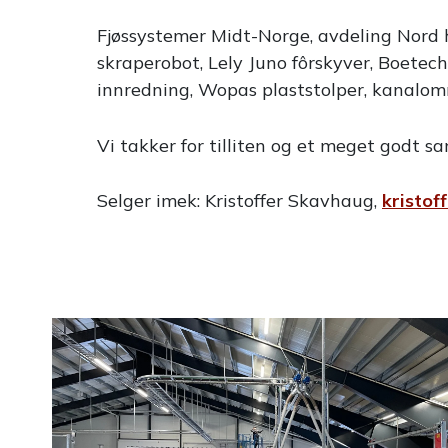
Fjøssystemer Midt-Norge, avdeling Nord h
skraperobot, Lely Juno fôrskyver, Boetech
innredning, Wopas plaststolper, kanalom
Vi takker for tilliten og et meget godt sa
Selger imek: Kristoffer Skavhaug,
kristof