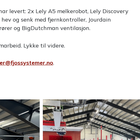
ar levert: 2x Lely A5 melkerobot, Lely Discovery
 hev og senk med fjernkontroller, Jourdain
rører og BigDutchman ventilasjon.
marbeid. Lykke til videre.
fer@fjossystemer.no
.