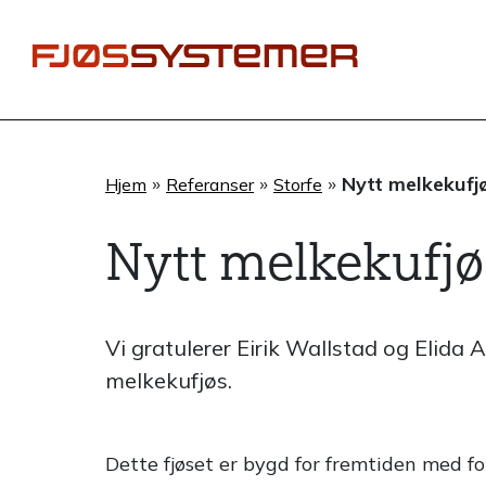
Hopp
rett
til
innholdet
»
»
»
Nytt melkekufj
Hjem
Referanser
Storfe
Nytt melkekufjø
Vi gratulerer Eirik Wallstad og Elida 
melkekufjøs.
Dette fjøset er bygd for fremtiden med fok