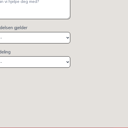
elsen gjelder
deling