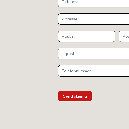
Kontakt
oss
Send skjema