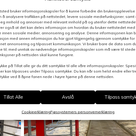
ttsted bruker informasjonskapsler for å kunne forbedre din brukeropplevelse
 å analysere trafikken på nettstedet, levere sosiale mediefunksjoner, samt 
deg innhold og annonser med relevant innhold på og utenfor dette nettstedet
er også at det kan deles informasjon om hvordan du bruker nettstedet med
e innen sosiale medier, annonsering og analyse. Denne informasjonen kan b
sjon med annen informasjon du har gjort tilgjengelig gjennom samtykke for b
nnet annonsering og tilpasset kommunikasjon. Vi bruker bare de data som du 
e til, med unntak av nødvendige informasjonskapsler som må være til stede 
funksjoner på nettsiden skal kunne fungere.
ykke på Tillat alle gir du ditt samtykke til alle våre informasjonskapsler. Spesi
er kan tilpasses under Tilpass samtykke. Du kan når som helst endre eller t
mtykke ved å åpne fanen nede i høyre hjørne på denne nettsiden.
Tillat Alle
Avslå
Tilpass samty
Cookieerklæring
Fjøssystemers personvernerklæring