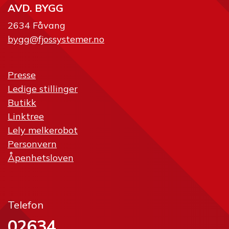
AVD. BYGG
2634 Fåvang
bygg@fjossystemer.no
Presse
Ledige stillinger
Butikk
Linktree
Lely melkerobot
Personvern
Åpenhetsloven
Telefon
02634