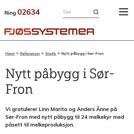
Hopp
02634
rett
Ring
til
innholdet
»
»
»
Hjem
Referanser
Storfe
Nytt påbygg i Sør-Fron
Nytt påbygg i Sør-
Fron
Vi gratulerer Linn Marita og Anders Ånne på
Sør-Fron med nytt påbygg til 24 melkekyr med
påsett til melkeproduksjon.