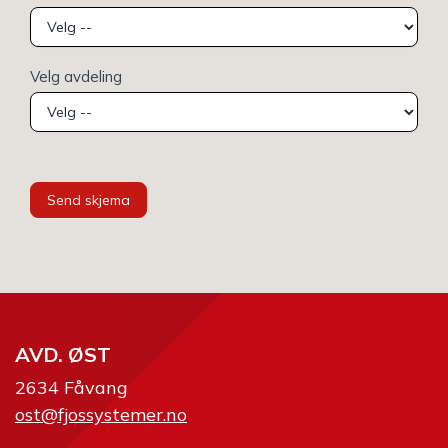
Velg avdeling
Send skjema
AVD. ØST
2634 Fåvang
ost@fjossystemer.no