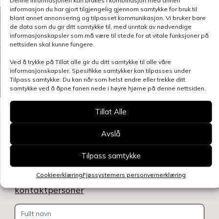
Denne informasjonen kan brukes i kombinasjon med annen
informasjon du har gjort tilgjengelig gjennom samtykke for bruk til
blant annet annonsering og tilpasset kommunikasjon. Vi bruker bare
de data som du gir ditt samtykke til, med unntak av nødvendige
informasjonskapsler som må være til stede for at vitale funksjoner på
nettsiden skal kunne fungere.
Ved å trykke på Tillat alle gir du ditt samtykke til alle våre
informasjonskapsler. Spesifikke samtykker kan tilpasses under
Tilpass samtykke. Du kan når som helst endre eller trekke ditt
samtykke ved å åpne fanen nede i høyre hjørne på denne nettsiden.
Tillat Alle
Kontakt oss
Avslå
Benytt skjemaet for å gjøre en henvendelse
Tilpass samtykke
relatert til denne siden, så blir du kontaktet
innen kort tid.
Klikk her for å se oversikt over
Cookieerklæring
Fjøssystemers personvernerklæring
kontaktpersoner
Kontakt