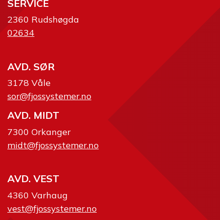
SERVICE
2360 Rudshøgda
02634
AVD. SØR
3178 Våle
sor@fjossystemer.no
AVD. MIDT
7300 Orkanger
midt@fjossystemer.no
AVD. VEST
4360 Varhaug
vest@fjossystemer.no