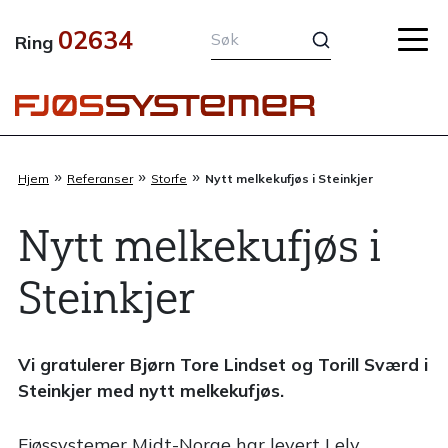
Hopp
02634
rett
Ring
til
innholdet
»
»
»
Hjem
Referanser
Storfe
Nytt melkekufjøs i Steinkjer
Nytt melkekufjøs i
Steinkjer
Vi gratulerer Bjørn Tore Lindset og Torill Sværd i
Steinkjer med nytt melkekufjøs.
Fjøssystemer Midt-Norge har levert Lely