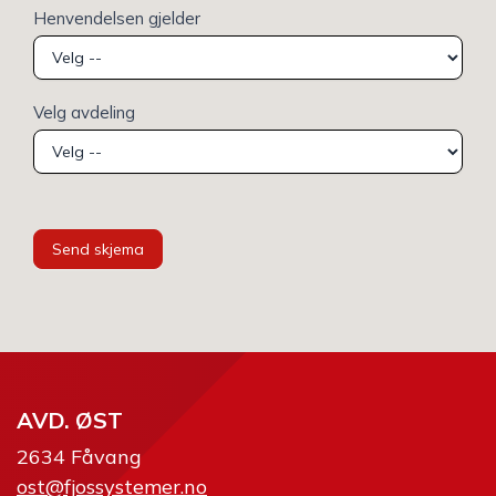
Henvendelsen gjelder
Velg avdeling
Send skjema
AVD. ØST
2634 Fåvang
ost@fjossystemer.no