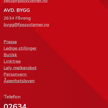
vest@fjossystemer.no
AVD. BYGG
2634 Fåvang
bygg@fjossystemer.no
Presse
Ledige stillinger
Butikk
Linktree
Lely melkerobot
Personvern
Åpenhetsloven
Telefon
02634