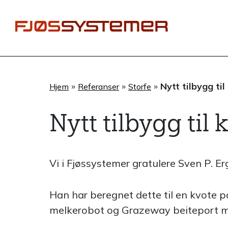
Hopp
rett
til
innholdet
»
»
»
Nytt tilbygg til
Hjem
Referanser
Storfe
Nytt tilbygg til 
Vi i Fjøssystemer gratulere Sven P. Erg
Han har beregnet dette til en kvote på
melkerobot og Grazeway beiteport med