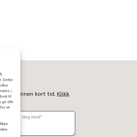
å
. Dette
 våre
rukes i
ntaktet innen kort tid.
Klikk
ruk til
gir ditt
for at
fikke
rekke