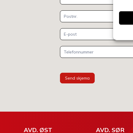
Send skjema
AVD. ØST
AVD. SØR