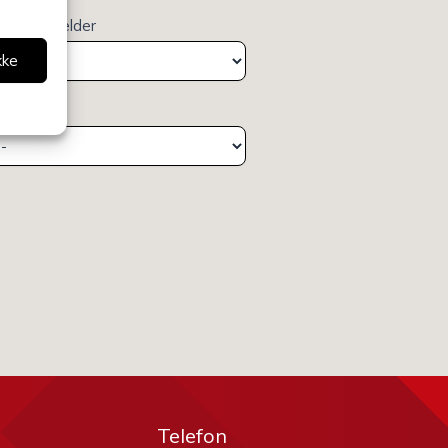
elsen gjelder
kke
deling
Telefon