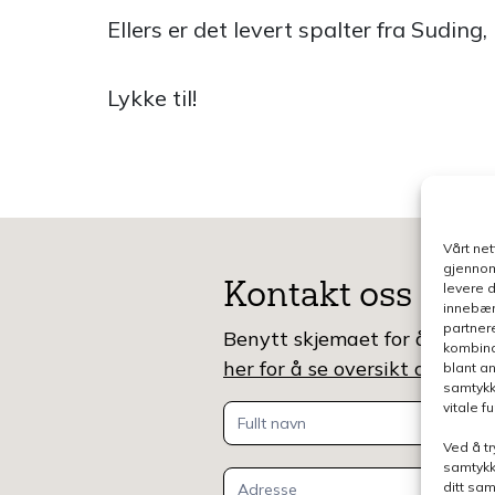
Ellers er det levert spalter fra Suding
Lykke til!
Vårt ne
gjennom
Kontakt oss
levere 
innebær
partner
Benytt skjemaet for å gjøre e
kombina
her for å se oversikt over k
blant a
samtykk
vitale 
Kontakt
Ved å tr
oss
samtykk
ditt sa