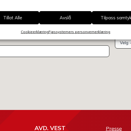
Henvend
Tillat Alle
Avslå
Tilpass samty
Cookieerklæring
Fjøssystemers personvernerklæring
Velg av
AVD. VEST
Presse