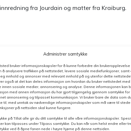
, innredning fra Jourdain og matter fra Kraiburg.
Administrer samtykke
ttsted bruker informasjonskapsler for å kunne forbedre din brukeropplevelse
 å analysere trafikken på nettstedet, levere sosiale mediefunksjoner, samt 
deg innhold og annonser med relevant innhold på og utenfor dette nettstedet
er også at det kan deles informasjon om hvordan du bruker nettstedet med
e innen sosiale medier, annonsering og analyse. Denne informasjonen kan b
n henvendelse relatert til denne siden, så blir du ko
sjon med annen informasjon du har gjort tilgjengelig gjennom samtykke for b
ontaktpersoner
nnet annonsering og tilpasset kommunikasjon. Vi bruker bare de data som du 
e til, med unntak av nødvendige informasjonskapsler som må være til stede 
funksjoner på nettsiden skal kunne fungere.
ykke på Tillat alle gir du ditt samtykke til alle våre informasjonskapsler. Spesi
er kan tilpasses under Tilpass samtykke. Du kan når som helst endre eller t
mtykke ved å åpne fanen nede i høyre hjørne på denne nettsiden.