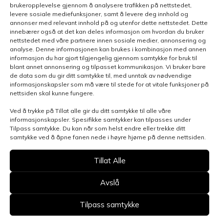
brukeropplevelse gjennom å analysere trafikken på nettstedet,
levere sosiale mediefunksjoner, samt å levere deg innhold og
annonser med relevant innhold på og utenfor dette nettstedet. Dette
innebærer også at det kan deles informasjon om hvordan du bruker
nettstedet med våre partnere innen sosiale medier, annonsering og
analyse. Denne informasjonen kan brukes i kombinasjon med annen
informasjon du har gjort tilgjengelig gjennom samtykke for bruk til
blant annet annonsering og tilpasset kommunikasjon. Vi bruker bare
de data som du gir ditt samtykke til, med unntak av nødvendige
informasjonskapsler som må være til stede for at vitale funksjoner på
nettsiden skal kunne fungere.
Ved å trykke på Tillat alle gir du ditt samtykke til alle våre
Henvendelsen gjelder
informasjonskapsler. Spesifikke samtykker kan tilpasses under
Tilpass samtykke. Du kan når som helst endre eller trekke ditt
samtykke ved å åpne fanen nede i høyre hjørne på denne nettsiden.
Velg avdeling
Tillat Alle
Avslå
Tilpass samtykke