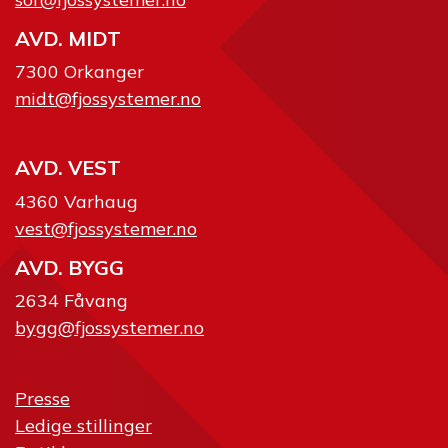
AVD. MIDT
7300 Orkanger
midt@fjossystemer.no
AVD. VEST
4360 Varhaug
vest@fjossystemer.no
AVD. BYGG
2634 Fåvang
bygg@fjossystemer.no
Presse
Ledige stillinger