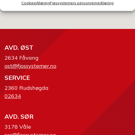
Send skjema
Cookieerklæring
Fjøssystemers personvernerklæring
AVD. ØST
2634 Fåvang
ost@fjossystemer.no
SERVICE
2360 Rudshøgda
02634
AVD. SØR
3178 Våle
sor@fjossystemer.no