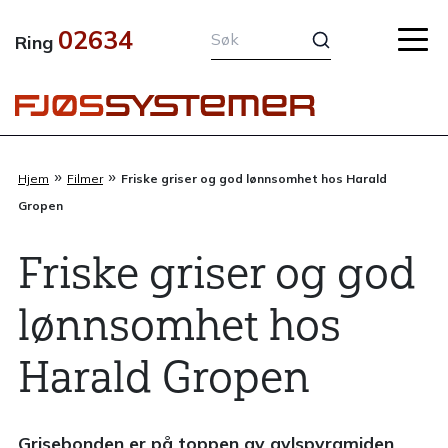
Hopp
02634
rett
Ring
til
innholdet
»
»
Hjem
Filmer
Friske griser og god lønnsomhet hos Harald
Gropen
Friske griser og god
lønnsomhet hos
Harald Gropen
Grisebonden er på toppen av avlspyramiden