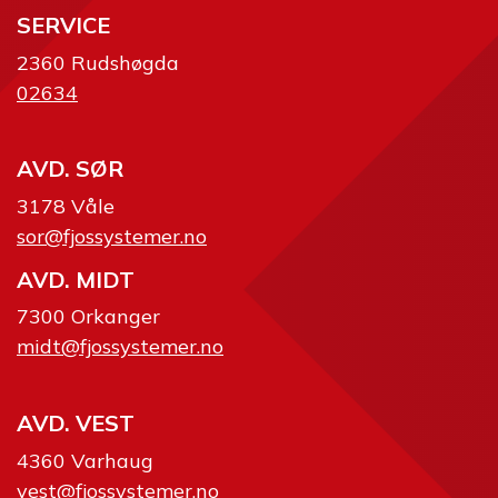
SERVICE
2360 Rudshøgda
02634
AVD. SØR
3178 Våle
sor@fjossystemer.no
AVD. MIDT
7300 Orkanger
midt@fjossystemer.no
AVD. VEST
4360 Varhaug
vest@fjossystemer.no