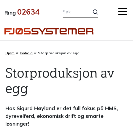
Hopp
02634
rett
Ring
til
innholdet
»
»
Hjem
Innhold
Storproduksjon av egg
Storproduksjon av
egg
Hos Sigurd Høyland er det full fokus på HMS,
dyrevelferd, økonomisk drift og smarte
løsninger!