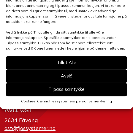
informasjon du har gjort tilgjengelig gjennom samtykke for bruk til
Henvendelsen gjelder
blant annet annonsering og tilpasset kommunikasjon. Vi bruker bare
de data som du gir ditt samtykke til, med unntak av nødvendige
informasjonskapsler som må være til stede for at vitale funksjoner på
nettsiden skal kunne fungere.
Velg avdeling
Ved å trykke på Tillat alle gir du ditt samtykke til alle våre
informasjonskapsler. Spesifikke samtykker kan tilpasses under
Tilpass samtykke. Du kan når som helst endre eller trekke ditt
samtykke ved å åpne fanen nede i høyre hjørne på denne nettsiden.
Tillat Alle
Send skjema
Avslå
Tilpass samtykke
Cookieerklæring
Fjøssystemers personvernerklæring
AVD. ØST
2634 Fåvang
ost@fjossystemer.no