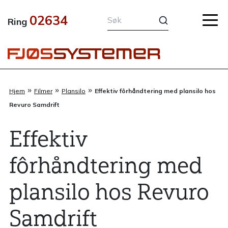
Hopp
02634
rett
Ring
til
innholdet
»
»
»
Hjem
Filmer
Plansilo
Effektiv fôrhåndtering med plansilo hos
Revuro Samdrift
Effektiv
fôrhåndtering med
plansilo hos Revuro
Samdrift