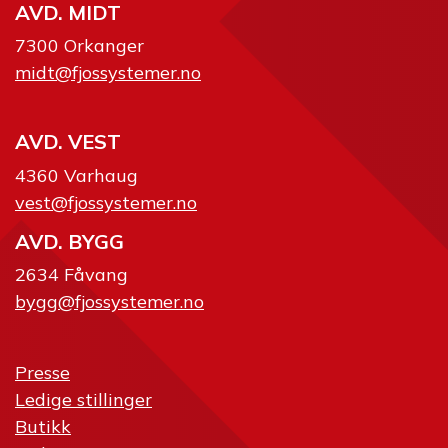
AVD. MIDT
7300 Orkanger
midt@fjossystemer.no
AVD. VEST
4360 Varhaug
vest@fjossystemer.no
AVD. BYGG
2634 Fåvang
bygg@fjossystemer.no
Presse
Ledige stillinger
Butikk