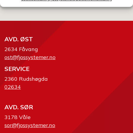
AVD. ØST
2634 Fåvang
ost@fjossystemer.no
SERVICE
2360 Rudshøgda
02634
AVD. SØR
3178 Våle
sor@fjossystemer.no