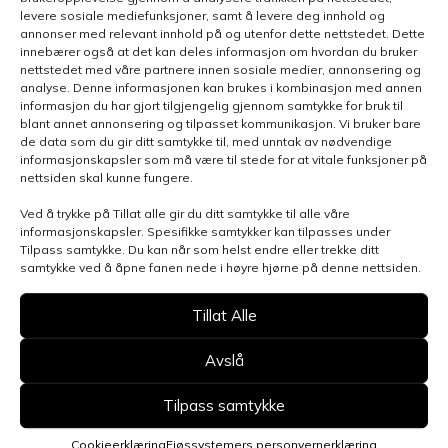
levere sosiale mediefunksjoner, samt å levere deg innhold og
annonser med relevant innhold på og utenfor dette nettstedet. Dette
innebærer også at det kan deles informasjon om hvordan du bruker
nettstedet med våre partnere innen sosiale medier, annonsering og
analyse. Denne informasjonen kan brukes i kombinasjon med annen
informasjon du har gjort tilgjengelig gjennom samtykke for bruk til
blant annet annonsering og tilpasset kommunikasjon. Vi bruker bare
de data som du gir ditt samtykke til, med unntak av nødvendige
informasjonskapsler som må være til stede for at vitale funksjoner på
nettsiden skal kunne fungere.
Ved å trykke på Tillat alle gir du ditt samtykke til alle våre
Henvendelsen gjelder
informasjonskapsler. Spesifikke samtykker kan tilpasses under
Tilpass samtykke. Du kan når som helst endre eller trekke ditt
samtykke ved å åpne fanen nede i høyre hjørne på denne nettsiden.
Velg avdeling
Tillat Alle
Avslå
Tilpass samtykke
Send skjema
Cookieerklæring
Fjøssystemers personvernerklæring