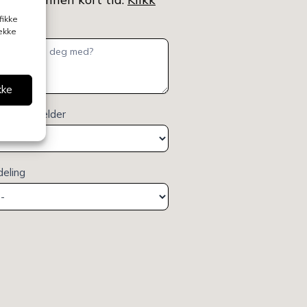
fikke
rekke
kke
elsen gjelder
deling