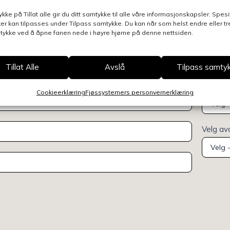
ontaktpersoner
ykke på Tillat alle gir du ditt samtykke til alle våre informasjonskapsler. Spesi
er kan tilpasses under Tilpass samtykke. Du kan når som helst endre eller t
mtykke ved å åpne fanen nede i høyre hjørne på denne nettsiden.
Tillat Alle
Avslå
Tilpass samty
Henvend
Cookieerklæring
Fjøssystemers personvernerklæring
Velg av