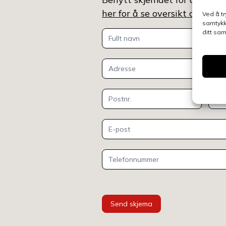
her for å se oversikt over k
Ved å tr
samtykk
ditt sa
Kontakt
oss
Send skjema