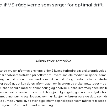
d iFMS-rådgiverne som sørger for optimal drift.
Administrer samtykke
ttsted bruker informasjonskapsler for å kunne forbedre din brukeropplevelse
 å analysere trafikken på nettstedet, levere sosiale mediefunksjoner, samt 
deg innhold og annonser med relevant innhold på og utenfor dette nettstedet
er også at det kan deles informasjon om hvordan du bruker nettstedet med
e innen sosiale medier, annonsering og analyse. Denne informasjonen kan b
sjon med annen informasjon du har gjort tilgjengelig gjennom samtykke for b
nnet annonsering og tilpasset kommunikasjon. Vi bruker bare de data som du 
e til, med unntak av nødvendige informasjonskapsler som må være til stede 
funksjoner på nettsiden skal kunne fungere.
n henvendelse relatert til denne siden, så blir du ko