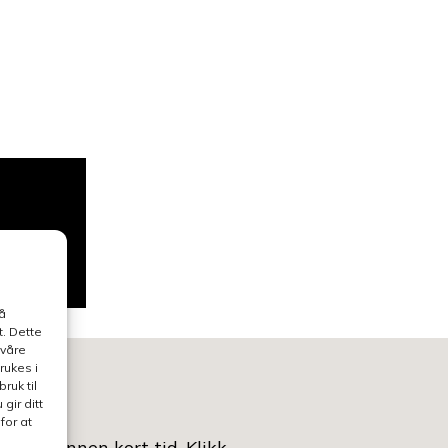
å
. Dette
 våre
rukes i
ruk til
gir ditt
for at
ntaktet innen kort tid.
Klikk