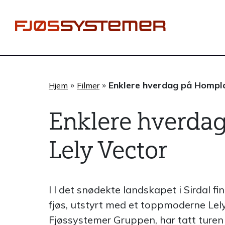
Hopp
rett
til
innholdet
»
»
Enklere hverdag på Hompl
Hjem
Filmer
Enklere hverda
Lely Vector
I I det snødekte landskapet i Sirdal fi
fjøs, utstyrt med et toppmoderne Lely 
Fjøssystemer Gruppen, har tatt turen