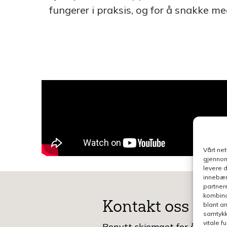
fungerer i praksis, og for å snakke me
Vårt ne
gjennom
levere 
innebær
partner
kombina
Kontakt oss
blant a
samtykk
vitale 
Benytt skjemaet for å gjøre e