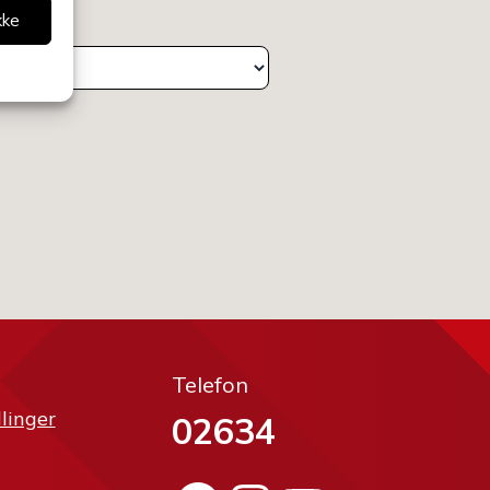
kke
deling
Telefon
llinger
02634