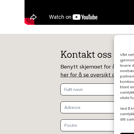
Kontakt oss
Vårt ne
gjennom
Benytt skjemaet for å gjøre e
levere 
innebær
her for å se oversikt over k
partner
kombina
Kontakt
blant a
samtykk
oss
vitale 
Ved å tr
samtykk
ditt sa