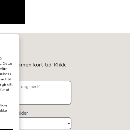
å
ntaktet innen kort tid.
. Dette
Klikk
 våre
rukes i
ruk til
gir ditt
for at
fikke
rekke
elsen gjelder