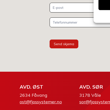
Send skjema
AVD. ØST
AVD. SØR
2634 Fåvang
3178 Våle
ost@fjossystemer.no
sor@fjossyste