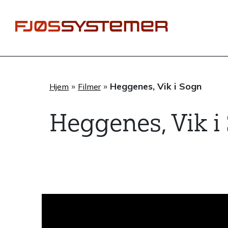
Hopp
rett
til
innholdet
»
»
Heggenes, Vik i Sogn
Hjem
Filmer
Heggenes, Vik i