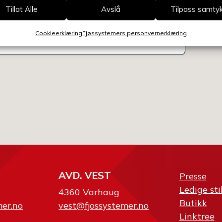
Tillat Alle
Avslå
Tilpass samty
Velg av
Cookieerklæring
Fjøssystemers personvernerklæring
AVD. VEST
Presse
Ledige sti
4360 Varhaug
Butikk
mer.no
vest@fjossystemer.no
Linktree