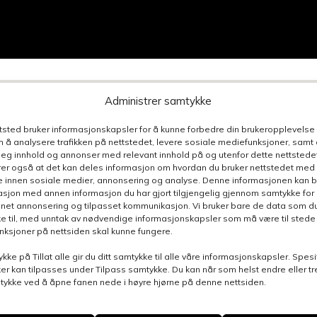
Administrer samtykke
ttsted bruker informasjonskapsler for å kunne forbedre din brukeropplevelse
 å analysere trafikken på nettstedet, levere sosiale mediefunksjoner, samt 
n henvendelse relatert til denne siden, så blir du ko
deg innhold og annonser med relevant innhold på og utenfor dette nettstedet
er også at det kan deles informasjon om hvordan du bruker nettstedet med
ontaktpersoner
e innen sosiale medier, annonsering og analyse. Denne informasjonen kan b
sjon med annen informasjon du har gjort tilgjengelig gjennom samtykke for b
nnet annonsering og tilpasset kommunikasjon. Vi bruker bare de data som du 
e til, med unntak av nødvendige informasjonskapsler som må være til stede 
funksjoner på nettsiden skal kunne fungere.
ykke på Tillat alle gir du ditt samtykke til alle våre informasjonskapsler. Spesi
er kan tilpasses under Tilpass samtykke. Du kan når som helst endre eller t
Henvend
mtykke ved å åpne fanen nede i høyre hjørne på denne nettsiden.