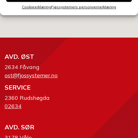
Cookieerklæring
Fjøssystemers personvernerklæring
Send skjema
AVD. ØST
2634 Fåvang
ost@fjossystemer.no
SERVICE
2360 Rudshøgda
02634
AVD. SØR
3178 Våle