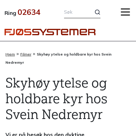
Hopp
02634
rett
Ring
til
innholdet
»
»
Hjem
Filmer
Skyhøy ytelse og holdbare kyr hos Svein
Nedremyr
Skyhøy ytelse og
holdbare kyr hos
Svein Nedremyr
Vi er på besøk hos den dyktige