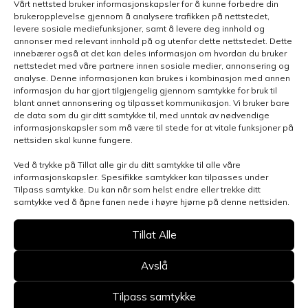
Vårt nettsted bruker informasjonskapsler for å kunne forbedre din
brukeropplevelse gjennom å analysere trafikken på nettstedet,
levere sosiale mediefunksjoner, samt å levere deg innhold og
annonser med relevant innhold på og utenfor dette nettstedet. Dette
innebærer også at det kan deles informasjon om hvordan du bruker
nettstedet med våre partnere innen sosiale medier, annonsering og
analyse. Denne informasjonen kan brukes i kombinasjon med annen
informasjon du har gjort tilgjengelig gjennom samtykke for bruk til
blant annet annonsering og tilpasset kommunikasjon. Vi bruker bare
de data som du gir ditt samtykke til, med unntak av nødvendige
informasjonskapsler som må være til stede for at vitale funksjoner på
nettsiden skal kunne fungere.
Ved å trykke på Tillat alle gir du ditt samtykke til alle våre
informasjonskapsler. Spesifikke samtykker kan tilpasses under
Henvendelsen gjelder
Tilpass samtykke. Du kan når som helst endre eller trekke ditt
samtykke ved å åpne fanen nede i høyre hjørne på denne nettsiden.
Tillat Alle
Velg avdeling
Avslå
Tilpass samtykke