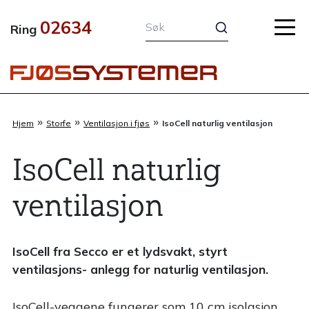
Hopp
02634
rett
Ring
til
innholdet
»
»
»
Hjem
Storfe
Ventilasjon i fjøs
IsoCell naturlig ventilasjon
IsoCell naturlig
ventilasjon
IsoCell fra Secco er et lydsvakt, styrt
ventilasjons- anlegg for naturlig ventilasjon.
IsoCell-veggene fungerer som 10 cm isolasjon