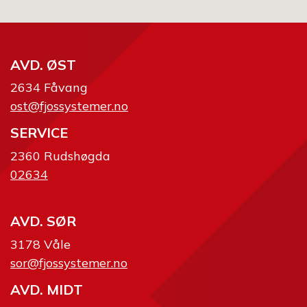
AVD. ØST
2634 Fåvang
ost@fjossystemer.no
SERVICE
2360 Rudshøgda
02634
AVD. SØR
3178 Våle
sor@fjossystemer.no
AVD. MIDT