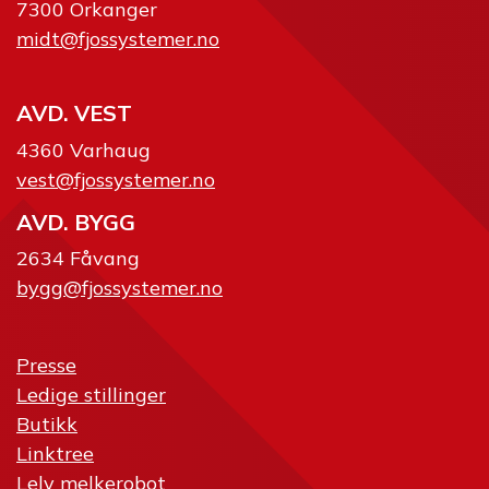
7300 Orkanger
midt@fjossystemer.no
AVD. VEST
4360 Varhaug
vest@fjossystemer.no
AVD. BYGG
2634 Fåvang
bygg@fjossystemer.no
Presse
Ledige stillinger
Butikk
Linktree
Lely melkerobot