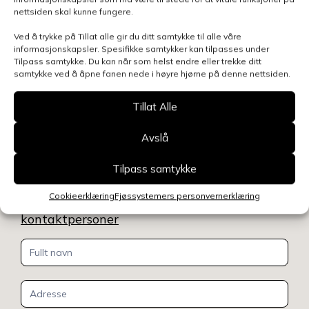
nettsiden skal kunne fungere.
Ved å trykke på Tillat alle gir du ditt samtykke til alle våre
informasjonskapsler. Spesifikke samtykker kan tilpasses under
Tilpass samtykke. Du kan når som helst endre eller trekke ditt
samtykke ved å åpne fanen nede i høyre hjørne på denne nettsiden.
Tillat Alle
Kontakt oss
Avslå
Benytt skjemaet for å gjøre en henvendelse
Tilpass samtykke
relatert til denne siden, så blir du kontaktet
Cookieerklæring
Fjøssystemers personvernerklæring
innen kort tid.
Klikk her for å se oversikt over
kontaktpersoner
Kontakt
oss