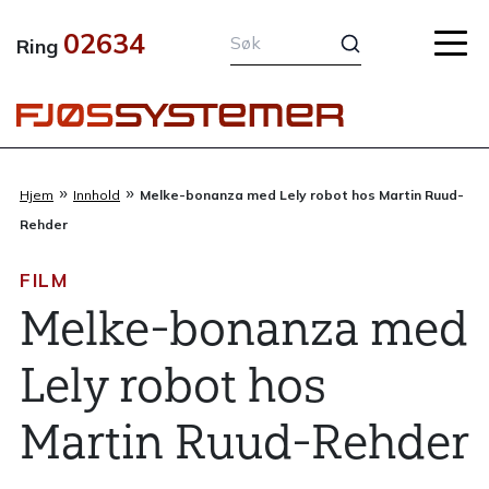
Hopp
02634
rett
Ring
til
innholdet
»
»
Hjem
Innhold
Melke-bonanza med Lely robot hos Martin Ruud-
Rehder
FILM
Melke-bonanza med
Lely robot hos
Martin Ruud-Rehder