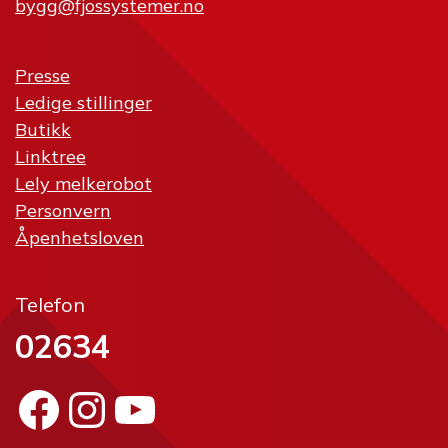
bygg@fjossystemer.no
Presse
Ledige stillinger
Butikk
Linktree
Lely melkerobot
Personvern
Åpenhetsloven
Telefon
02634
Facebook
Instagram
YouTube