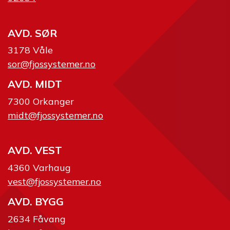
AVD. SØR
3178 Våle
sor@fjossystemer.no
AVD. MIDT
7300 Orkanger
midt@fjossystemer.no
AVD. VEST
4360 Varhaug
vest@fjossystemer.no
AVD. BYGG
2634 Fåvang