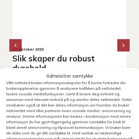
21.
P
L
v
f
17. oktober 2025
Slik skaper du robust
Po
r
dyrehold
dr
im
Administrer samtykke
HEIM: Knut Johan Singstad i Likroken er kjent for
me
Vårt nettsted bruker informasjonskapsler for å kunne forbedre din
å tenke nytt når det kommer til landbruksbygg.
brukeropplevelse gjennom å analysere trafikken på nettstedet,
Med ett ti år gammelt «katedralfjøs» i bunn, har
levere sosiale mediefunksjoner, samt å levere deg innhold og
annonser med relevant innhold på og utenfor dette nettstedet. Dette
han utvidet gården med et uisolert ammekufjøs
innebærer også at det kan deles informasjon om hvordan du bruker
levert av Fjøssystemer Bygg, spesielt designet for
se.
nettstedet med våre partnere innen sosiale medier, annonsering og
fleksibilitet og artstilpasset dyrehold.
analyse. Denne informasjonen kan brukes i kombinasjon med annen
informasjon du har gjort tilgjengelig gjennom samtykke for bruk til
blant annet annonsering og tilpasset kommunikasjon. Vi bruker bare
de data som du gir ditt samtykke til, med unntak av nødvendige
informasjonskapsler som må være til stede for at vitale funksjoner på