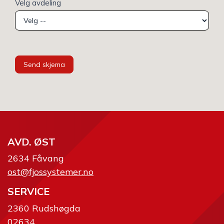
Velg avdeling
Send skjema
AVD. ØST
2634 Fåvang
ost@fjossystemer.no
SERVICE
2360 Rudshøgda
02634