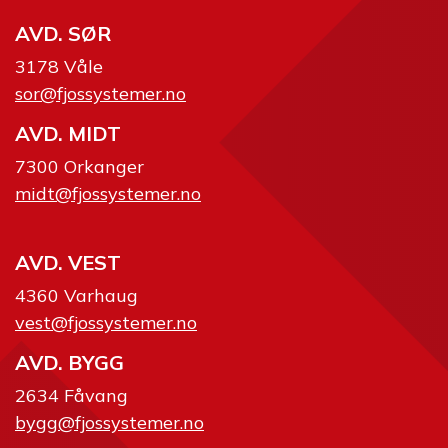
AVD. SØR
3178 Våle
sor@fjossystemer.no
AVD. MIDT
7300 Orkanger
midt@fjossystemer.no
AVD. VEST
4360 Varhaug
vest@fjossystemer.no
AVD. BYGG
2634 Fåvang
bygg@fjossystemer.no