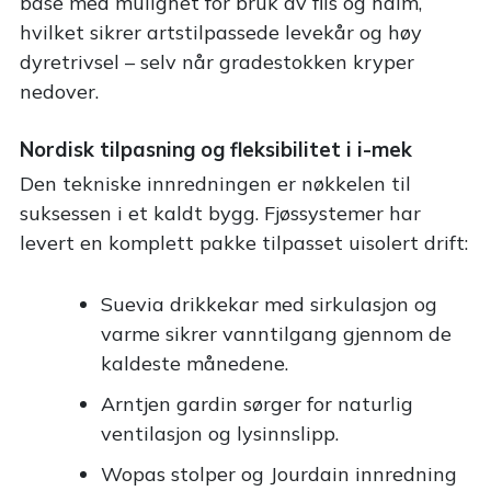
base med mulighet for bruk av flis og halm,
hvilket sikrer artstilpassede levekår og høy
dyretrivsel – selv når gradestokken kryper
nedover.
Nordisk tilpasning og fleksibilitet i i-mek
Den tekniske innredningen er nøkkelen til
suksessen i et kaldt bygg. Fjøssystemer har
levert en komplett pakke tilpasset uisolert drift:
Suevia drikkekar med sirkulasjon og
varme sikrer vanntilgang gjennom de
kaldeste månedene.
Arntjen gardin sørger for naturlig
ventilasjon og lysinnslipp.
Wopas stolper og Jourdain innredning