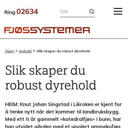
Hopp
02634
rett
Ring
til
innholdet
»
»
Hjem
Innhold
Slik skaper du robust dyrehold
Slik skaper du
robust dyrehold
HEIM: Knut Johan Singstad i Likroken er kjent for
å tenke nytt når det kommer til landbruksbygg.
Med ett ti år gammelt «katedralfjøs» i bunn, har
han utvidet gården med et uisolert ammekufjøs