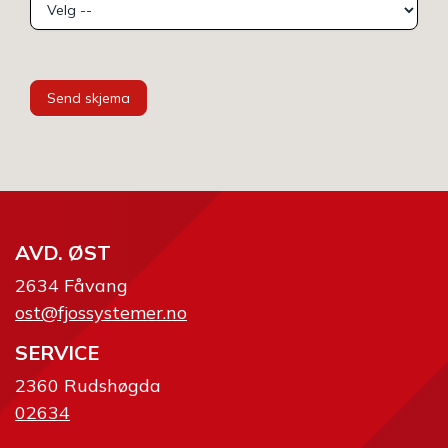
Send skjema
AVD. ØST
2634 Fåvang
ost@fjossystemer.no
SERVICE
2360 Rudshøgda
02634