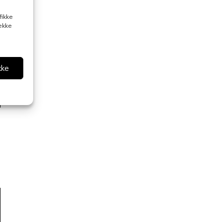
fikke
rekke
kke