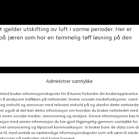
t gjelder utskifting av luft i varme perioder. Her er
s på Jæren som har en temmelig tøff løsning på den
Administrer samtykke
ttsted bruker informasjonskapsler for å kunne forbedre din brukeropplevelse
 å analysere trafikken på nettstedet, levere sosiale mediefunksjoner, samt 
deg innhold og annonser med relevant innhold på og utenfor dette nettstedet
er også at det kan deles informasjon om hvordan du bruker nettstedet med
e innen sosiale medier, annonsering og analyse. Denne informasjonen kan b
sjon med annen informasjon du har gjort tilgjengelig gjennom samtykke for b
nnet annonsering og tilpasset kommunikasjon. Vi bruker bare de data som du 
e til, med unntak av nødvendige informasjonskapsler som må være til stede 
funksjoner på nettsiden skal kunne fungere.