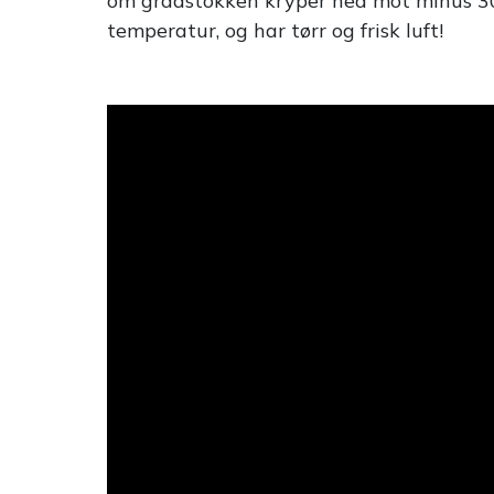
om gradstokken kryper ned mot minus 30 
temperatur, og har tørr og frisk luft!