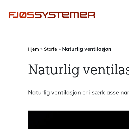
Hopp
rett
til
innholdet
»
»
Naturlig ventilasjon
Hjem
Storfe
Naturlig ventila
Naturlig ventilasjon er i særklasse når