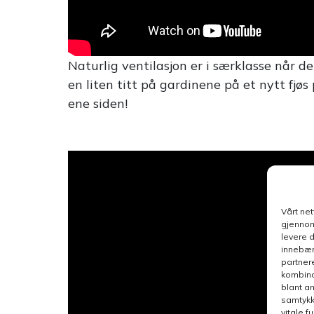
Naturlig ventilasjon er i særklasse når de
en liten titt på gardinene på et nytt fjø
ene siden!
Vårt ne
gjennom
levere 
innebær
partner
kombina
blant a
samtykk
vitale 