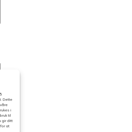
å
. Dette
 våre
rukes i
ruk til
gir ditt
for at