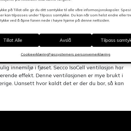
ykke på Tillat alle gir du ditt samtykke til alle våre informasjonskapsler. Spesi
er kan tilpasses under Tilpass samtykke. Du kan når som helst endre eller t
mtykke ved å åpne fanen nede i høyre hjørne på denne nettsiden.
Tillat Alle
Avslå
Tilpass samty
Cookieerklæring
Fjøssystemers personvernerklæring
ig innemiljø i fjøset. Secco IsoCell ventilasjon har
olerende effekt. Denne ventilasjonen er mye brukt i
ige. Uansett hvor kaldt det er der du bor, så kan