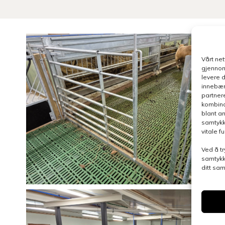
Vårt ne
gjennom
levere 
innebær
partner
kombina
blant a
samtykk
vitale 
Ved å tr
samtykk
ditt sa