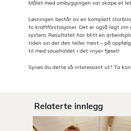
Målet med ombyggingen var skape et lettv
Løsningen består av en komplett storbing
to kraftfôrstasjoner. Det er også lagt in
system. Resultatet har blitt en arbeidspla
tiden sin der den teller mest – på oppføl
til med saueholdet i det «nye» fjøset!
Synes du dette så interessant ut? Ta ko
Relaterte innlegg