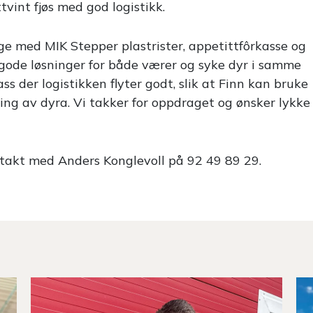
int fjøs med god logistikk.
e med MIK Stepper plastrister, appetittfôrkasse og
n gode løsninger for både værer og syke dyr i samme
ss der logistikken flyter godt, slik at Finn kan bruke
ging av dyra. Vi takker for oppdraget og ønsker lykke
ntakt med Anders Konglevoll på 92 49 89 29.