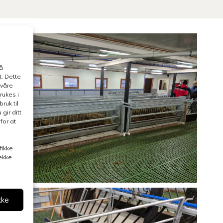
å
. Dette
 våre
rukes i
ruk til
gir ditt
for at
fikke
rekke
kke