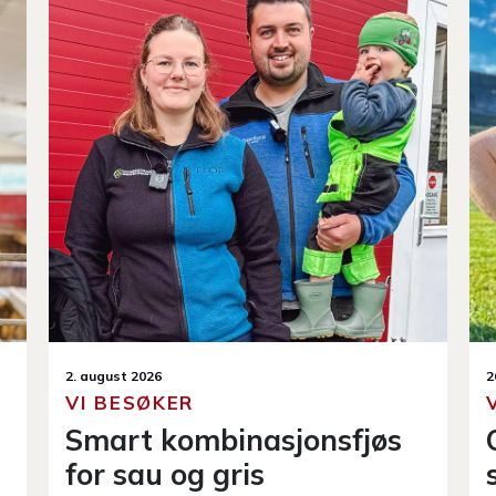
26. juli 2026
7
VI BESØKER
Om slåtten, i-mek og
sauefjøs fra traktorsetet
D