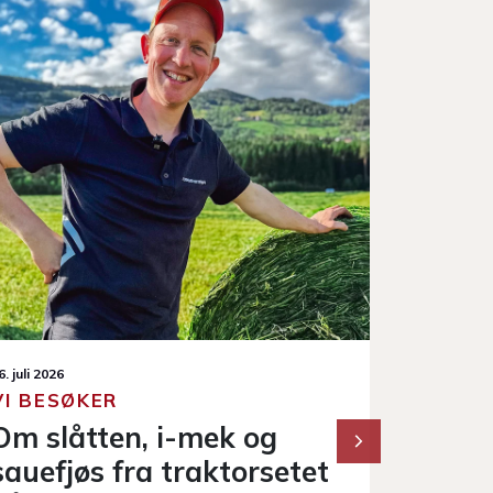
. juni 2026
ÅPENT FJØS
Selbus største sauefjøs
et var storstilt oppmøte og veldig