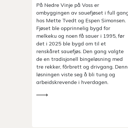
På Voss har Kjersti og Stian Nordgår
full gang
Lid bygd nytt sauehus tilpasset 75
monsen.
vinterfôra sau. Det gamle fjøset var
r
tungvint, og familien ønsket seg en
95, før
enklere hverdag. Sammen med
Fjøssystemer har de planlagt et fjøs
 valgte
som utnytter resursene gjennom hele
ng med
året. Når sauene er ute på beite på
ang. Denne
sommeren, fylles nemlig fjøset med
 og
slaktegris.