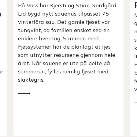
på Voss
g
d
Mellom regnskyllene på Voss må
graset i hus, og da må praten om i-
i
mek og sauehold tas der arbeidet
o
skjer. Olav Hjetland Bringedal
kombinerer jobben som selger av
t
innendørsmekanisering til småfe i
Fjøssystemer med full gardsdrift. På
brukets sine teiger har han og
familien 24 melkekyr og 320
vinterfôra sauer.