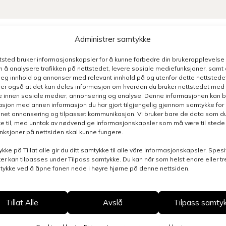
Administrer samtykke
ttsted bruker informasjonskapsler for å kunne forbedre din brukeropplevelse
 å analysere trafikken på nettstedet, levere sosiale mediefunksjoner, samt 
deg innhold og annonser med relevant innhold på og utenfor dette nettstedet
er også at det kan deles informasjon om hvordan du bruker nettstedet med
e innen sosiale medier, annonsering og analyse. Denne informasjonen kan b
sjon med annen informasjon du har gjort tilgjengelig gjennom samtykke for b
nnet annonsering og tilpasset kommunikasjon. Vi bruker bare de data som du 
e til, med unntak av nødvendige informasjonskapsler som må være til stede 
funksjoner på nettsiden skal kunne fungere.
ykke på Tillat alle gir du ditt samtykke til alle våre informasjonskapsler. Spesi
er kan tilpasses under Tilpass samtykke. Du kan når som helst endre eller t
mtykke ved å åpne fanen nede i høyre hjørne på denne nettsiden.
Tillat Alle
Avslå
Tilpass samty