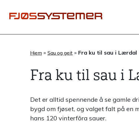
Hopp
rett
til
innholdet
»
»
Fra ku til sau i Lærdal
Hjem
Sau og geit
Fra ku til sau i 
Det er alltid spennende å se gamle dri
bygd om fjøset, og valget falt på en
hans 120 vinterfôra sauer.