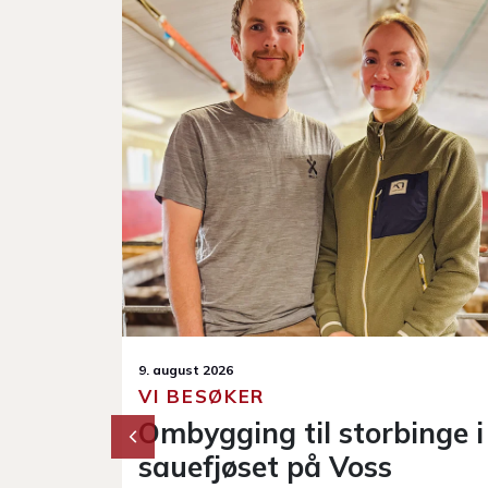
2. august 2026
VI BESØKER
inge i
Smart kombinasjonsfjøs
for sau og gris