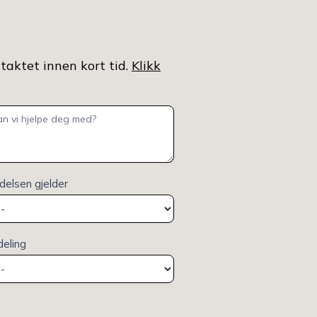
ntaktet innen kort tid.
Klikk
elsen gjelder
deling