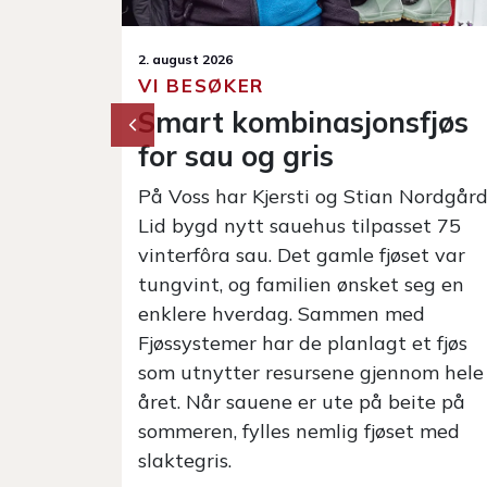
26. juli 2026
VI BESØKER
fjøs
Om slåtten, i-mek og
sauefjøs fra traktorsetet
på Voss
Nordgård
set 75
Mellom regnskyllene på Voss må
et var
graset i hus, og da må praten om i-
seg en
mek og sauehold tas der arbeidet
ed
skjer. Olav Hjetland Bringedal
t fjøs
kombinerer jobben som selger av
nom hele
innendørsmekanisering til småfe i
ite på
Fjøssystemer med full gardsdrift. På
t med
brukets sine teiger har han og
familien 24 melkekyr og 320