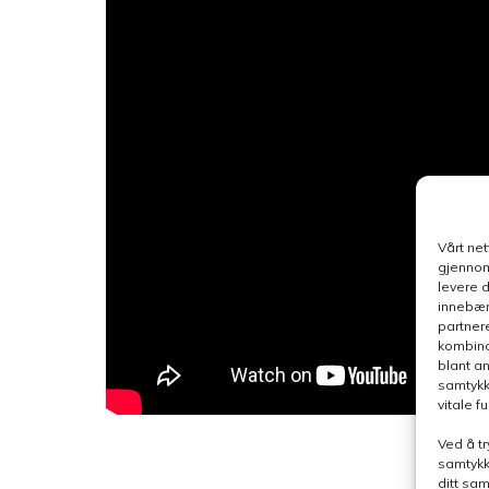
Vårt ne
gjennom
levere 
innebær
partner
kombina
blant a
samtykk
vitale 
Ved å tr
samtykk
ditt sa