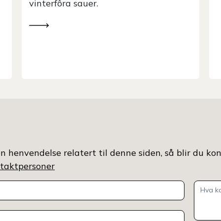
d
t
s
k
n henvendelse relatert til denne siden, så blir du ko
ontaktpersoner