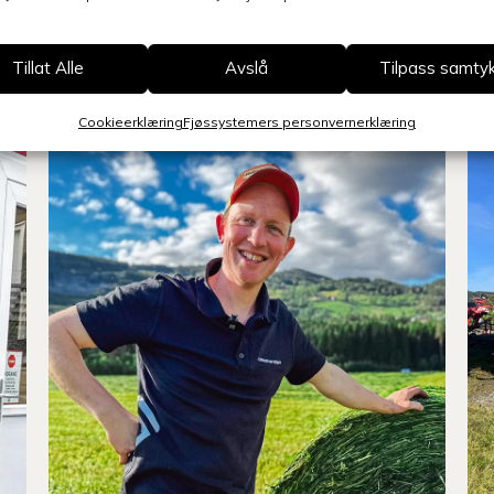
Tillat Alle
Avslå
Tilpass samty
Cookieerklæring
Fjøssystemers personvernerklæring