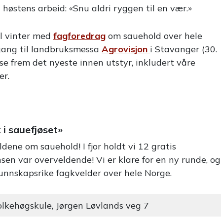
a høstens arbeid: «Snu aldri ryggen til en vær.»
el vinter med
fagforedrag
om sauehold over hele
l gang til landbruksmessa
Agrovisjon
i Stavanger (30.
ise frem det nyeste innen utstyr, inkludert våre
er.
 i sauefjøset»
dene om sauehold! I fjor holdt vi 12 gratis
en var overveldende! Vi er klare for en ny runde, og
 kunnskapsrike fagkvelder over hele Norge.
olkehøgskule, Jørgen Løvlands veg 7