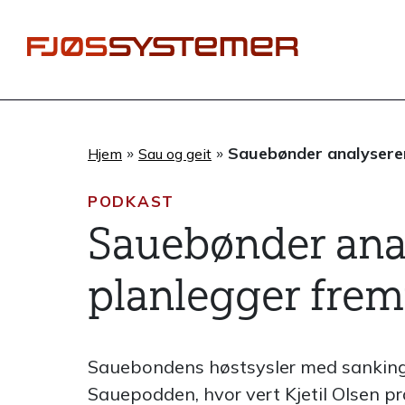
Hopp
rett
til
innholdet
»
»
Sauebønder analyserer
Hjem
Sau og geit
PODKAST
Sauebønder anal
planlegger frem
Sauebondens høstsysler med sanking o
Sauepodden, hvor vert Kjetil Olsen 