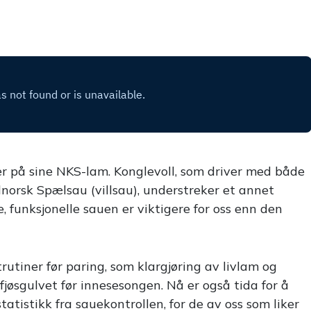
er på sine NKS-lam. Konglevoll, som driver med både
orsk Spælsau (villsau), understreker et annet
 funksjonelle sauen er viktigere for oss enn den
utiner før paring, som klargjøring av livlam og
jøsgulvet før innesesongen. Nå er også tida for å
tatistikk fra sauekontrollen, for de av oss som liker