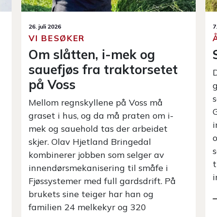
7. juni 2026
ÅPENT FJØS
Selbus største sauefjøs
Det var storstilt oppmøte og veldig
god stemning da Kristian Stene i
2
samarbeid med Nortura, Norsk Sau og
Geit og Fjøssystemer Midt-Norge
inviterte til fjøsåpning i Selbu. Langt
over hundre nysgjerrige
sambyggdinger og bransjefolk tok
turen for å se nærmere på det
imponerende anlegget.
K
J