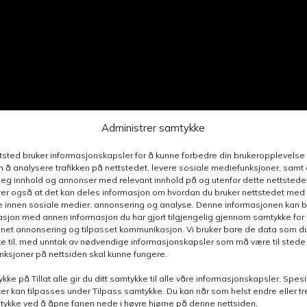
Administrer samtykke
ttsted bruker informasjonskapsler for å kunne forbedre din brukeropplevelse
 å analysere trafikken på nettstedet, levere sosiale mediefunksjoner, samt 
deg innhold og annonser med relevant innhold på og utenfor dette nettstedet
er også at det kan deles informasjon om hvordan du bruker nettstedet med
e innen sosiale medier, annonsering og analyse. Denne informasjonen kan b
sjon med annen informasjon du har gjort tilgjengelig gjennom samtykke for b
nnet annonsering og tilpasset kommunikasjon. Vi bruker bare de data som du 
e til, med unntak av nødvendige informasjonskapsler som må være til stede 
funksjoner på nettsiden skal kunne fungere.
ykke på Tillat alle gir du ditt samtykke til alle våre informasjonskapsler. Spesi
er kan tilpasses under Tilpass samtykke. Du kan når som helst endre eller t
mtykke ved å åpne fanen nede i høyre hjørne på denne nettsiden.