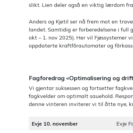
slikt. Lien deler også en viktig lærdom fr
Anders og Kjetil ser nå frem mot en trav
landet. Samtidig er forberedelsene i ful
okt – 1. nov 2025). Her vil Fjøssystemer v
oppdaterte kraftfôrautomater og fôrkass
Fagforedrag «Optimalisering og drift
Vi gjentar suksessen og fortsetter fagkvel
fagkvelder om optimalt sauehold. Respons
denne vinteren inviterer vi til åtte nye,
Evje 10. november
Evje F