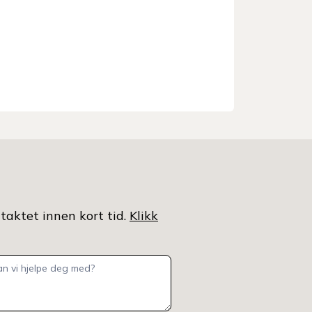
ei er, diskutera drift midt i den
ravlaste tida på året, og sjå på
marte løysingar for ein lettare
vardag i sauefjøset.
ntaktet innen kort tid.
Klikk