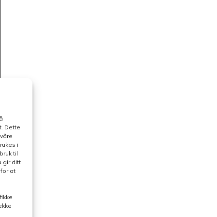
å
. Dette
 våre
rukes i
ruk til
gir ditt
for at
fikke
rekke