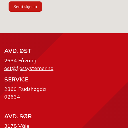
Send skjema
AVD. ØST
2634 Fåvang
ost@fjossystemer.no
SERVICE
2360 Rudshøgda
02634
AVD. SØR
3178 Våle