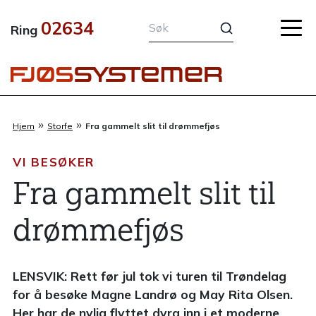
Hopp
02634
rett
Ring
til
innholdet
»
»
Hjem
Storfe
Fra gammelt slit til drømmefjøs
VI BESØKER
Fra gammelt slit til
drømmefjøs
LENSVIK: Rett før jul tok vi turen til Trøndelag
for å besøke Magne Landrø og May Rita Olsen.
Her har de nylig flyttet dyra inn i et moderne