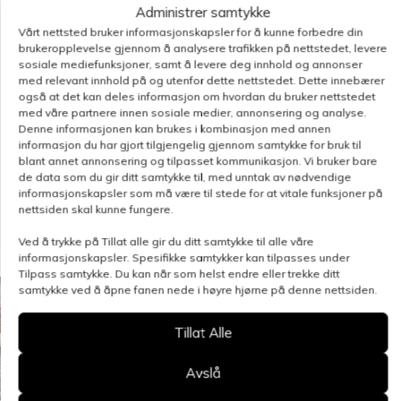
Administrer samtykke
BUD: I Møre og Romsdal har Didrik Solheim
Vårt nettsted bruker informasjonskapsler for å kunne forbedre din
utvidet og modernisert driften. Fjøssystemer Bygg
brukeropplevelse gjennom å analysere trafikken på nettstedet, levere
sosiale mediefunksjoner, samt å levere deg innhold og annonser
har levert et flott nytt fjøstilbygg, og i-mek-
med relevant innhold på og utenfor dette nettstedet. Dette innebærer
avdelingen har fylt de nye kvadratmeterne med
også at det kan deles informasjon om hvordan du bruker nettstedet
kvalitetsprodukter fra øverste hylle. Resultatet er
med våre partnere innen sosiale medier, annonsering og analyse.
Denne informasjonen kan brukes i kombinasjon med annen
et funksjonelt anlegg med fokus på god
informasjon du har gjort tilgjengelig gjennom samtykke for bruk til
dyrevelferd og en enklere arbeidshverdag.
blant annet annonsering og tilpasset kommunikasjon. Vi bruker bare
de data som du gir ditt samtykke til, med unntak av nødvendige
informasjonskapsler som må være til stede for at vitale funksjoner på
nettsiden skal kunne fungere.
Ved å trykke på Tillat alle gir du ditt samtykke til alle våre
informasjonskapsler. Spesifikke samtykker kan tilpasses under
Tilpass samtykke. Du kan når som helst endre eller trekke ditt
samtykke ved å åpne fanen nede i høyre hjørne på denne nettsiden.
Tillat Alle
Avslå