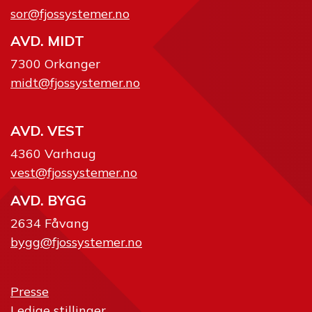
sor@fjossystemer.no
AVD. MIDT
7300 Orkanger
midt@fjossystemer.no
AVD. VEST
4360 Varhaug
vest@fjossystemer.no
AVD. BYGG
2634 Fåvang
bygg@fjossystemer.no
Presse
Ledige stillinger