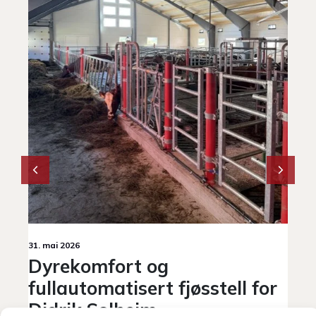
31.
F
R
Bl
Ro
e
31. mai 2026
Ho
Dyrekomfort og
åp
le
fullautomatisert fjøsstell for
på
Didrik Solheim
en