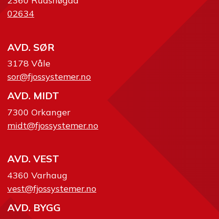
2360 Rudshøgda
02634
AVD. SØR
3178 Våle
sor@fjossystemer.no
AVD. MIDT
7300 Orkanger
midt@fjossystemer.no
AVD. VEST
4360 Varhaug
vest@fjossystemer.no
AVD. BYGG