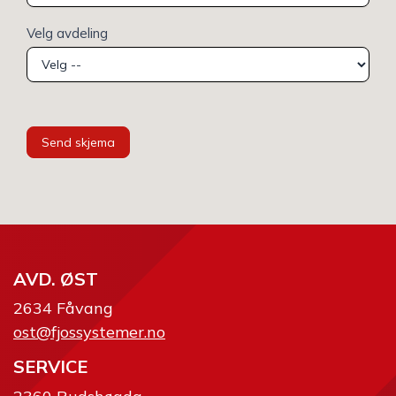
Velg avdeling
Send skjema
AVD. ØST
2634 Fåvang
ost@fjossystemer.no
SERVICE