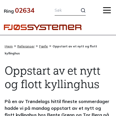
Hopp
02634
rett
Ring
til
innholdet
»
»
»
Hjem
Referanser
Fjørfe
Oppstart av et nytt og flott
kyllinghus
Oppstart av et nytt
og flott kyllinghus
På en av Trøndelags hittil fineste sommerdager
hadde vi på mandag oppstart av et nytt og
flott kyllinghus hos Bente Grønn og Tor Berg på