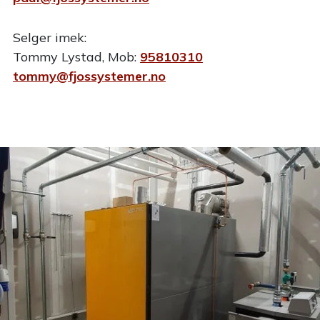
Selger imek:
Tommy Lystad, Mob:
95810310
tommy@fjossystemer.no