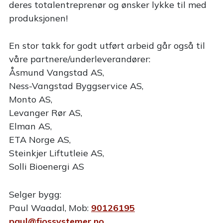
deres totalentreprenør og ønsker lykke til med
produksjonen!
En stor takk for godt utført arbeid går også til
våre partnere/underleverandører:
Åsmund Vangstad AS,
Ness-Vangstad Byggservice AS,
Monto AS,
Levanger Rør AS,
Elman AS,
ETA Norge AS,
Steinkjer Liftutleie AS,
Solli Bioenergi AS
Selger bygg:
Paul Waadal, Mob:
90126195
paul@fjossystemer.no