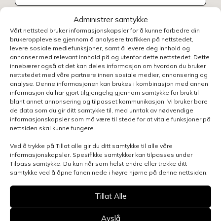
Administrer samtykke
Vårt nettsted bruker informasjonskapsler for å kunne forbedre din
brukeropplevelse gjennom å analysere trafikken på nettstedet,
levere sosiale mediefunksjoner, samt å levere deg innhold og
annonser med relevant innhold på og utenfor dette nettstedet. Dette
innebærer også at det kan deles informasjon om hvordan du bruker
nettstedet med våre partnere innen sosiale medier, annonsering og
analyse. Denne informasjonen kan brukes i kombinasjon med annen
informasjon du har gjort tilgjengelig gjennom samtykke for bruk til
blant annet annonsering og tilpasset kommunikasjon. Vi bruker bare
de data som du gir ditt samtykke til, med unntak av nødvendige
informasjonskapsler som må være til stede for at vitale funksjoner på
nettsiden skal kunne fungere.
Ved å trykke på Tillat alle gir du ditt samtykke til alle våre
informasjonskapsler. Spesifikke samtykker kan tilpasses under
Tilpass samtykke. Du kan når som helst endre eller trekke ditt
samtykke ved å åpne fanen nede i høyre hjørne på denne nettsiden.
Henvendelsen gjelder
Tillat Alle
Avslå