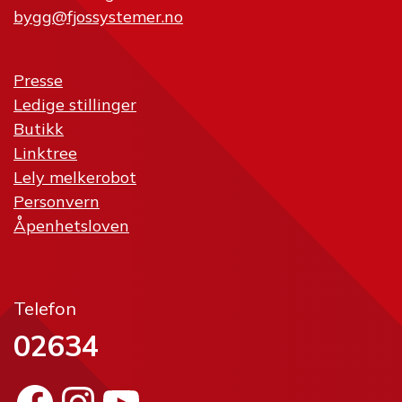
bygg@fjossystemer.no
Presse
Ledige stillinger
Butikk
Linktree
Lely melkerobot
Personvern
Åpenhetsloven
Telefon
02634
Facebook
Instagram
YouTube