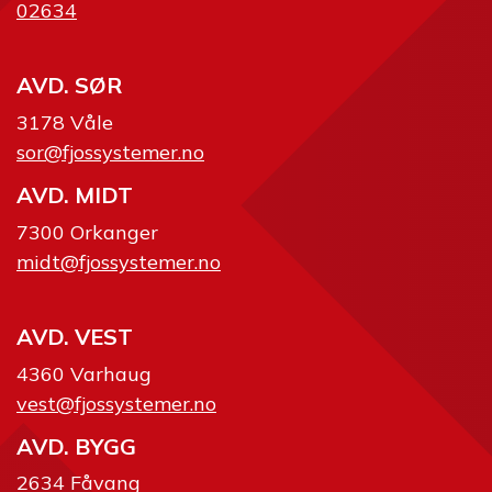
02634
AVD. SØR
3178 Våle
sor@fjossystemer.no
AVD. MIDT
7300 Orkanger
midt@fjossystemer.no
AVD. VEST
4360 Varhaug
vest@fjossystemer.no
AVD. BYGG
2634 Fåvang