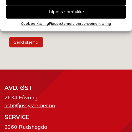
Velg avdeling
Tilpass samtykke
Cookieerklæring
Fjøssystemers personvernerklæring
Send skjema
AVD. ØST
2634 Fåvang
ost@fjossystemer.no
SERVICE
2360 Rudshøgda