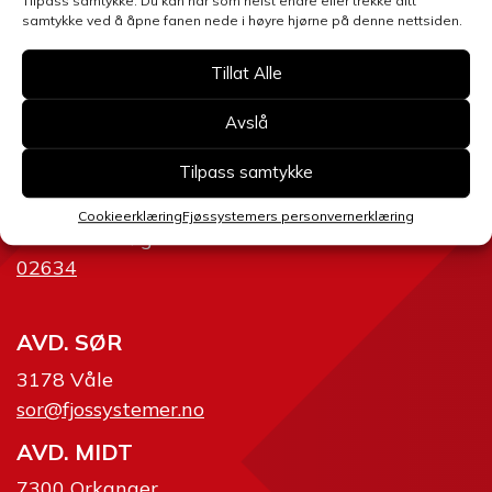
Tilpass samtykke. Du kan når som helst endre eller trekke ditt
samtykke ved å åpne fanen nede i høyre hjørne på denne nettsiden.
Tillat Alle
AVD. ØST
Avslå
2634 Fåvang
ost@fjossystemer.no
Tilpass samtykke
SERVICE
Cookieerklæring
Fjøssystemers personvernerklæring
2360 Rudshøgda
02634
AVD. SØR
3178 Våle
sor@fjossystemer.no
AVD. MIDT
7300 Orkanger