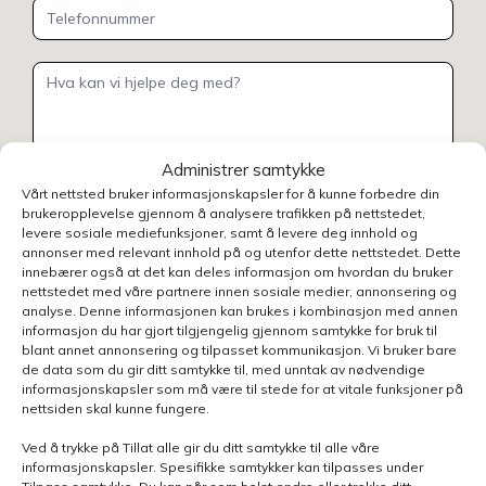
Administrer samtykke
Henvendelsen gjelder
Vårt nettsted bruker informasjonskapsler for å kunne forbedre din
brukeropplevelse gjennom å analysere trafikken på nettstedet,
levere sosiale mediefunksjoner, samt å levere deg innhold og
annonser med relevant innhold på og utenfor dette nettstedet. Dette
innebærer også at det kan deles informasjon om hvordan du bruker
Velg avdeling
nettstedet med våre partnere innen sosiale medier, annonsering og
analyse. Denne informasjonen kan brukes i kombinasjon med annen
informasjon du har gjort tilgjengelig gjennom samtykke for bruk til
blant annet annonsering og tilpasset kommunikasjon. Vi bruker bare
de data som du gir ditt samtykke til, med unntak av nødvendige
informasjonskapsler som må være til stede for at vitale funksjoner på
Send skjema
nettsiden skal kunne fungere.
Ved å trykke på Tillat alle gir du ditt samtykke til alle våre
informasjonskapsler. Spesifikke samtykker kan tilpasses under