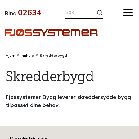
Hopp
02634
rett
Ring
til
innholdet
»
»
Hjem
Innhold
Skredderbygd
Skredderbygd
Fjøssystemer Bygg leverer skreddersydde bygg
tilpasset dine behov.