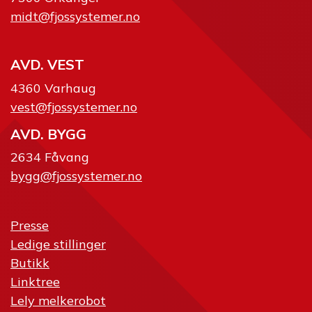
midt@fjossystemer.no
AVD. VEST
4360 Varhaug
vest@fjossystemer.no
AVD. BYGG
2634 Fåvang
bygg@fjossystemer.no
Presse
Ledige stillinger
Butikk
Linktree
Lely melkerobot