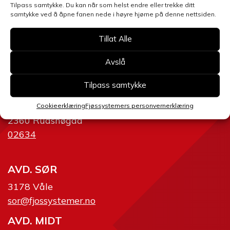
Tilpass samtykke. Du kan når som helst endre eller trekke ditt
samtykke ved å åpne fanen nede i høyre hjørne på denne nettsiden.
Tillat Alle
AVD. ØST
Avslå
2634 Fåvang
ost@fjossystemer.no
Tilpass samtykke
SERVICE
Cookieerklæring
Fjøssystemers personvernerklæring
2360 Rudshøgda
02634
AVD. SØR
3178 Våle
sor@fjossystemer.no
AVD. MIDT