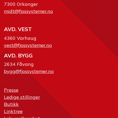
7300 Orkanger
midt@fjossystemer.no
AVD. VEST
4360 Varhaug
vest@fjossystemer.no
AVD. BYGG
2634 Fåvang
bygg@fjossystemer.no
Presse
Ledige stillinger
Butikk
Linktree