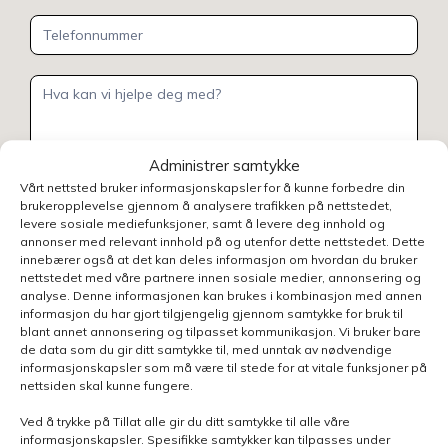
Administrer samtykke
Henvendelsen gjelder
Vårt nettsted bruker informasjonskapsler for å kunne forbedre din
brukeropplevelse gjennom å analysere trafikken på nettstedet,
levere sosiale mediefunksjoner, samt å levere deg innhold og
annonser med relevant innhold på og utenfor dette nettstedet. Dette
innebærer også at det kan deles informasjon om hvordan du bruker
Velg avdeling
nettstedet med våre partnere innen sosiale medier, annonsering og
analyse. Denne informasjonen kan brukes i kombinasjon med annen
informasjon du har gjort tilgjengelig gjennom samtykke for bruk til
blant annet annonsering og tilpasset kommunikasjon. Vi bruker bare
de data som du gir ditt samtykke til, med unntak av nødvendige
informasjonskapsler som må være til stede for at vitale funksjoner på
nettsiden skal kunne fungere.
Send skjema
Ved å trykke på Tillat alle gir du ditt samtykke til alle våre
informasjonskapsler. Spesifikke samtykker kan tilpasses under