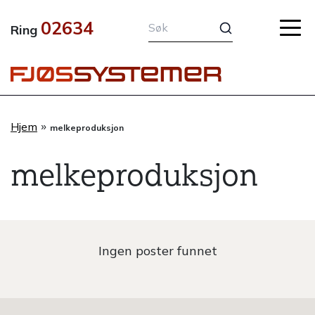
Hopp
02634
rett
Ring
til
innholdet
»
Hjem
melkeproduksjon
melkeproduksjon
Ingen poster funnet