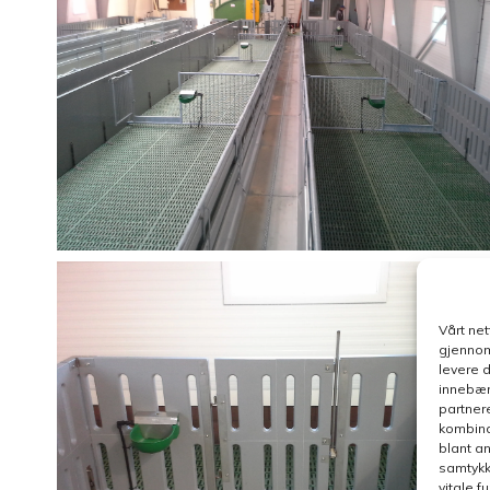
Vårt ne
gjennom
levere 
innebær
partner
kombina
blant a
samtykk
vitale 