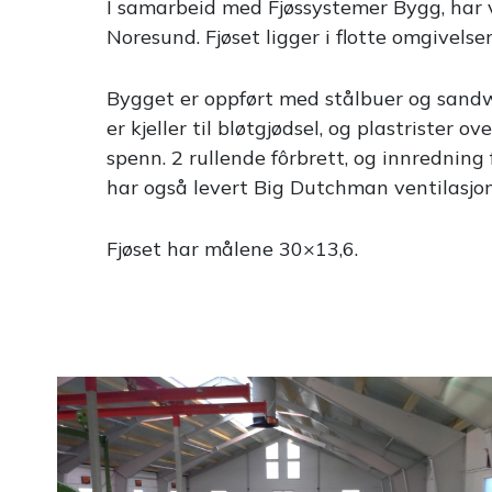
I samarbeid med Fjøssystemer Bygg, har vi
Noresund. Fjøset ligger i flotte omgivels
Bygget er oppført med stålbuer og sandwic
er kjeller til bløtgjødsel, og plastrister
spenn. 2 rullende fôrbrett, og innredning 
har også levert Big Dutchman ventilasjon,
Fjøset har målene 30×13,6.