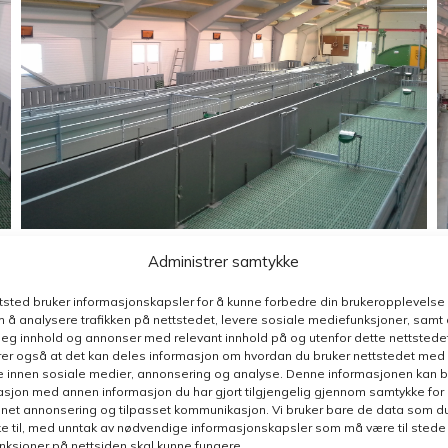
Administrer samtykke
ttsted bruker informasjonskapsler for å kunne forbedre din brukeropplevelse
 å analysere trafikken på nettstedet, levere sosiale mediefunksjoner, samt 
deg innhold og annonser med relevant innhold på og utenfor dette nettstedet
er også at det kan deles informasjon om hvordan du bruker nettstedet med
e innen sosiale medier, annonsering og analyse. Denne informasjonen kan b
sjon med annen informasjon du har gjort tilgjengelig gjennom samtykke for b
nnet annonsering og tilpasset kommunikasjon. Vi bruker bare de data som du 
e til, med unntak av nødvendige informasjonskapsler som må være til stede 
funksjoner på nettsiden skal kunne fungere.