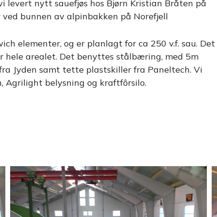
 levert nytt sauefjøs hos Bjørn Kristian Bråten på
er ved bunnen av alpinbakken på Norefjell
h elementer, og er planlagt for ca 250 v.f. sau. Det
 over hele arealet. Det benyttes stålbæring, med 5m
fra Jyden samt tette plastskiller fra Paneltech. Vi
 Agrilight belysning og kraftfôrsilo.