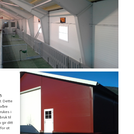
å
. Dette
 våre
rukes i
ruk til
gir ditt
for at