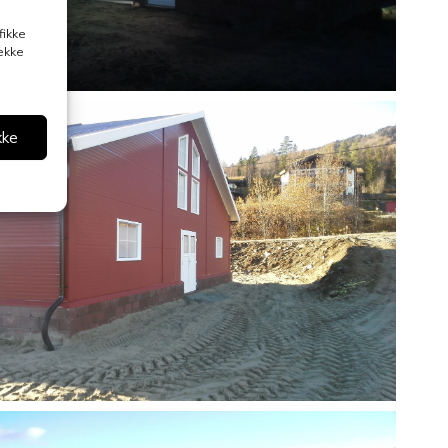
fikke
rekke
kke