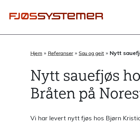
Hopp
rett
til
innholdet
»
»
»
Nytt sauef
Hjem
Referanser
Sau og geit
Nytt sauefjøs ho
Bråten på Nore
Vi har levert nytt fjøs hos Bjørn Kr