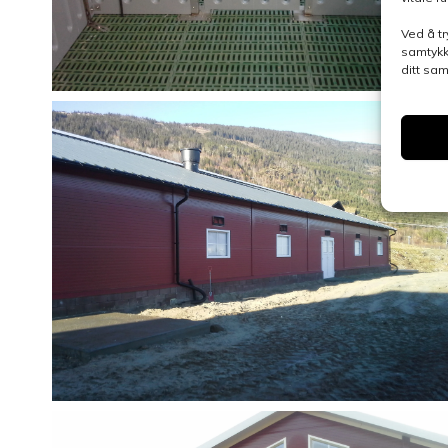
Ved å tr
samtykk
ditt sa