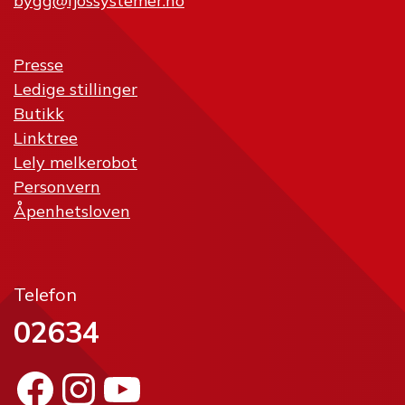
bygg@fjossystemer.no
Presse
Ledige stillinger
Butikk
Linktree
Lely melkerobot
Personvern
Åpenhetsloven
Telefon
02634
Facebook
Instagram
YouTube