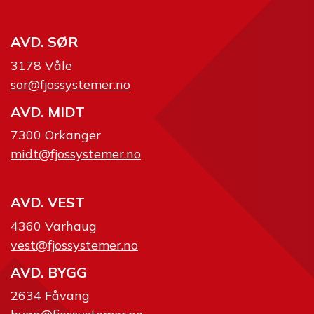
AVD. SØR
3178 Våle
sor@fjossystemer.no
AVD. MIDT
7300 Orkanger
midt@fjossystemer.no
AVD. VEST
4360 Varhaug
vest@fjossystemer.no
AVD. BYGG
2634 Fåvang