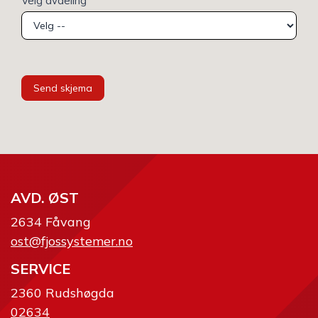
Velg avdeling
Send skjema
AVD. ØST
2634 Fåvang
ost@fjossystemer.no
SERVICE
2360 Rudshøgda
02634