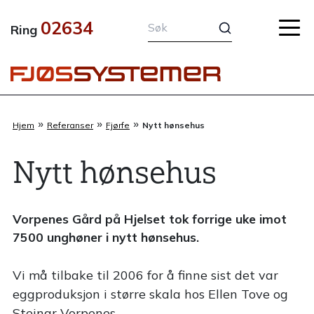
Hopp
02634
rett
Ring
til
innholdet
»
»
»
Hjem
Referanser
Fjørfe
Nytt hønsehus
Nytt hønsehus
Vorpenes Gård på Hjelset tok forrige uke imot
7500 unghøner i nytt hønsehus.
Vi må tilbake til 2006 for å finne sist det var
eggproduksjon i større skala hos Ellen Tove og
Steinar Vorpenes.