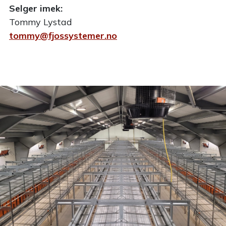
Selger imek:
Tommy Lystad
tommy@fjossystemer.no