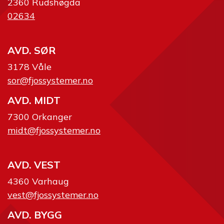
2360 Rudshøgda
02634
AVD. SØR
3178 Våle
sor@fjossystemer.no
AVD. MIDT
7300 Orkanger
midt@fjossystemer.no
AVD. VEST
4360 Varhaug
vest@fjossystemer.no
AVD. BYGG