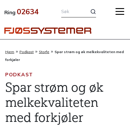
Hopp
02634
rett
Ring
til
innholdet
»
»
»
Hjem
Podkast
Storfe
Spar strøm og øk melkekvaliteten med
forkjøler
PODKAST
Spar strøm og øk
melkekvaliteten
med forkjøler