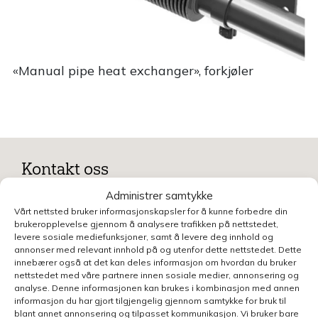
«Manual pipe heat exchanger», forkjøler
Kontakt oss
Benytt skjemaet for å gjøre en henvendelse
Administrer samtykke
relatert til denne siden, så blir du kontaktet
Vårt nettsted bruker informasjonskapsler for å kunne forbedre din
brukeropplevelse gjennom å analysere trafikken på nettstedet,
innen kort tid.
Klikk her for å se oversikt over
levere sosiale mediefunksjoner, samt å levere deg innhold og
kontaktpersoner
annonser med relevant innhold på og utenfor dette nettstedet. Dette
innebærer også at det kan deles informasjon om hvordan du bruker
nettstedet med våre partnere innen sosiale medier, annonsering og
Kontakt
analyse. Denne informasjonen kan brukes i kombinasjon med annen
oss
informasjon du har gjort tilgjengelig gjennom samtykke for bruk til
blant annet annonsering og tilpasset kommunikasjon. Vi bruker bare