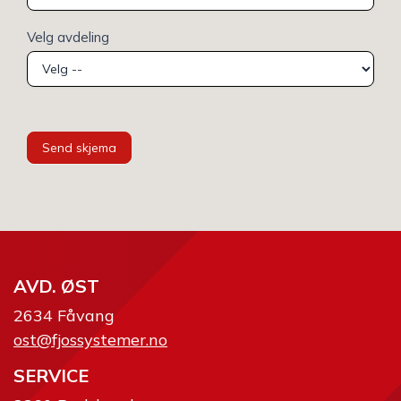
Velg avdeling
Send skjema
AVD. ØST
2634 Fåvang
ost@fjossystemer.no
SERVICE