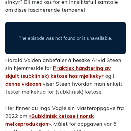
sinkyr? Bli med oss for en innsiktsfull samtale
om disse fascinerende temaene!
Harald Volden anbefaler å besøke Arvid Steen
sin hjemmeside for
Praktisk håndtering av
skjult (subklinisk) ketose hos mjølkekyr
og i
denne videoen
viser Steen hvordan man enkelt
tester melkekua for (subklinisk) ketose.
Her finner du Inga Vagle sin Masteroppgave fra
2022 om
«Subklinisk ketose i norsk
melkeproduksjon»
. Målet for oppgaven var å