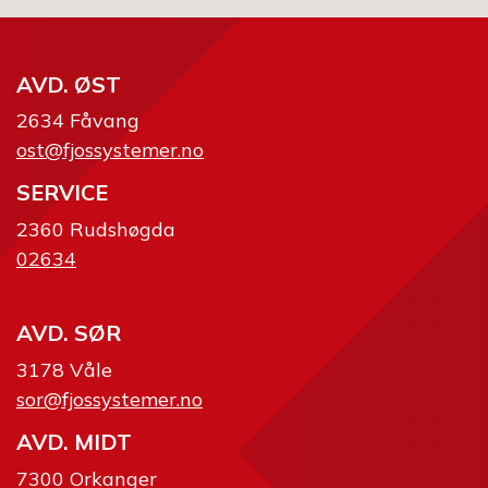
AVD. ØST
2634 Fåvang
ost@fjossystemer.no
SERVICE
2360 Rudshøgda
02634
AVD. SØR
3178 Våle
sor@fjossystemer.no
AVD. MIDT
7300 Orkanger