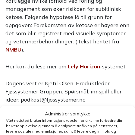
kartlegge hvilke forhold ved fôring og
management som øker risikoen for subklinisk
ketose. Følgende hypotese lå til grunn for
oppgaven: Forekomsten av ketose er høyere enn
det som blir registrert med visuelle symptomer,
og veterinærbehandlinger. (Tekst hentet fra
NMBU
).
Her kan du lese mer om
Lely Horizon
-systemet.
Dagens vert er Kjetil Olsen, Produktleder
Fjøssystemer Gruppen. Spørsmål, innspill eller
idéer:
podkast@fjossystemer.no
Administrer samtykke
Vårt nettsted bruker informasjonskapsler for å kunne forbedre din
brukeropplevelse gjennom å analysere trafikken på nettstedet,
levere sosiale mediefunksjoner, samt å levere deg innhold og
Kontakt oss