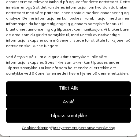
annonser med relevant innhold på og utenfor dette nettstedet. Dette
innebærer også at det kan deles informasjon om hvordan du bruker
Benytt skjemaet for å gjøre en henvendelse
nettstedet med våre partnere innen sosiale medier, annonsering og
relatert til denne siden, så blir du kontaktet
analyse. Denne informasjonen kan brukes i kombinasjon med annen
informasjon du har gjort tilgjengelig gjennom samtykke for bruk til
innen kort tid.
Klikk her for å se oversikt over
blant annet annonsering og tilpasset kommunikasjon. Vi bruker bare
kontaktpersoner
de data som du gir ditt samtykke til, med unntak av nødvendige
informasjonskapsler som må være til stede for at vitale funksjoner på
Kontakt
nettsiden skal kunne fungere.
oss
Ved å trykke på Tillat alle gir du ditt samtykke til alle våre
informasjonskapsler. Spesifikke samtykker kan tilpasses under
Tilpass samtykke. Du kan når som helst endre eller trekke ditt
samtykke ved å åpne fanen nede i høyre hjørne på denne nettsiden.
Tillat Alle
Avslå
Tilpass samtykke
Cookieerklæring
Fjøssystemers personvernerklæring