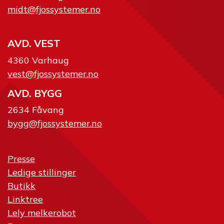
midt@fjossystemer.no
AVD. VEST
4360 Varhaug
vest@fjossystemer.no
AVD. BYGG
2634 Fåvang
bygg@fjossystemer.no
Presse
Ledige stillinger
Butikk
Linktree
Lely melkerobot