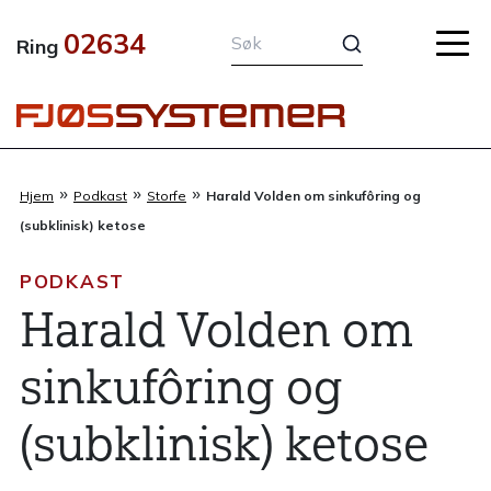
Hopp
02634
rett
Ring
til
innholdet
»
»
»
Hjem
Podkast
Storfe
Harald Volden om sinkufôring og
(subklinisk) ketose
PODKAST
Harald Volden om
sinkufôring og
(subklinisk) ketose