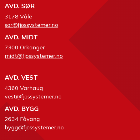
AVD. SØR
3178 Våle
sor@fjossystemer.no
AVD. MIDT
7300 Orkanger
midt@fjossystemer.no
AVD. VEST
4360 Varhaug
vest@fjossystemer.no
AVD. BYGG
2634 Fåvang
bygg@fjossystemer.no