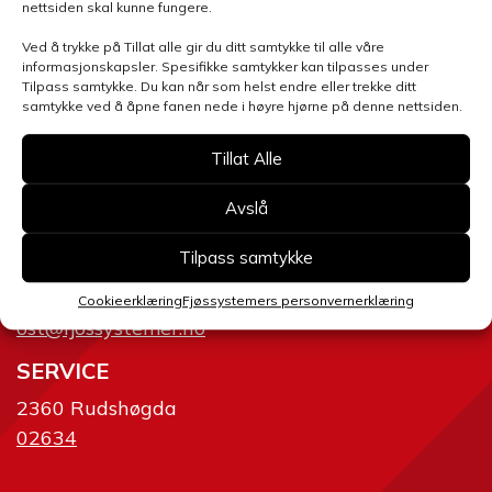
nettsiden skal kunne fungere.
Ved å trykke på Tillat alle gir du ditt samtykke til alle våre
informasjonskapsler. Spesifikke samtykker kan tilpasses under
Tilpass samtykke. Du kan når som helst endre eller trekke ditt
Send skjema
samtykke ved å åpne fanen nede i høyre hjørne på denne nettsiden.
Tillat Alle
Avslå
Tilpass samtykke
AVD. ØST
2634 Fåvang
Cookieerklæring
Fjøssystemers personvernerklæring
ost@fjossystemer.no
SERVICE
2360 Rudshøgda
02634