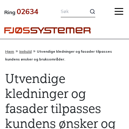
Hopp
02634
rett
Ring
til
innholdet
»
»
Hjem
Innhold
Utvendige kledninger og fasader tilpasses
kundens ønsker og bruksområder.
Utvendige
kledninger og
fasader tilpasses
kundens ønsker og