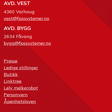
AVD. VEST
4360 Varhaug
vest@fjossystemer.no
AVD. BYGG
2634 Fåvang
bygg@fjossystemer.no
Presse
Ledige stillinger
Butikk
Linktree
Lely melkerobot
Personvern
Åpenhetsloven