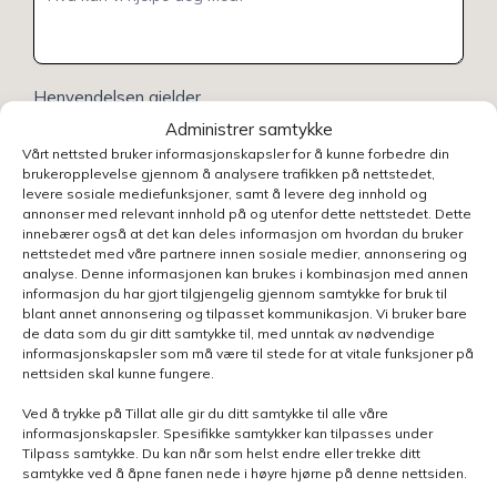
Henvendelsen gjelder
Administrer samtykke
Vårt nettsted bruker informasjonskapsler for å kunne forbedre din
brukeropplevelse gjennom å analysere trafikken på nettstedet,
Velg avdeling
levere sosiale mediefunksjoner, samt å levere deg innhold og
annonser med relevant innhold på og utenfor dette nettstedet. Dette
innebærer også at det kan deles informasjon om hvordan du bruker
nettstedet med våre partnere innen sosiale medier, annonsering og
analyse. Denne informasjonen kan brukes i kombinasjon med annen
informasjon du har gjort tilgjengelig gjennom samtykke for bruk til
blant annet annonsering og tilpasset kommunikasjon. Vi bruker bare
Send skjema
de data som du gir ditt samtykke til, med unntak av nødvendige
informasjonskapsler som må være til stede for at vitale funksjoner på
nettsiden skal kunne fungere.
Ved å trykke på Tillat alle gir du ditt samtykke til alle våre
informasjonskapsler. Spesifikke samtykker kan tilpasses under
Tilpass samtykke. Du kan når som helst endre eller trekke ditt
samtykke ved å åpne fanen nede i høyre hjørne på denne nettsiden.