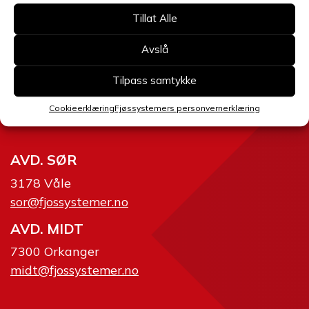
AVD. ØST
Tillat Alle
2634 Fåvang
ost@fjossystemer.no
Avslå
SERVICE
Tilpass samtykke
2360 Rudshøgda
Cookieerklæring
Fjøssystemers personvernerklæring
02634
AVD. SØR
3178 Våle
sor@fjossystemer.no
AVD. MIDT
7300 Orkanger
midt@fjossystemer.no