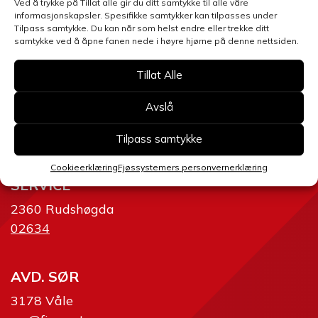
Ved å trykke på Tillat alle gir du ditt samtykke til alle våre
Send skjema
informasjonskapsler. Spesifikke samtykker kan tilpasses under
Tilpass samtykke. Du kan når som helst endre eller trekke ditt
samtykke ved å åpne fanen nede i høyre hjørne på denne nettsiden.
Tillat Alle
Avslå
AVD. ØST
2634 Fåvang
Tilpass samtykke
ost@fjossystemer.no
Cookieerklæring
Fjøssystemers personvernerklæring
SERVICE
2360 Rudshøgda
02634
AVD. SØR
3178 Våle