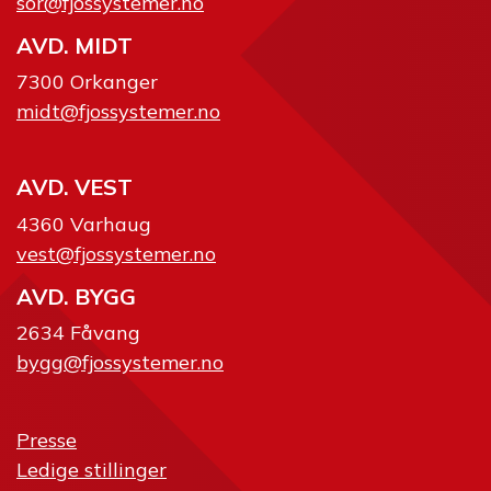
sor@fjossystemer.no
AVD. MIDT
7300 Orkanger
midt@fjossystemer.no
AVD. VEST
4360 Varhaug
vest@fjossystemer.no
AVD. BYGG
2634 Fåvang
bygg@fjossystemer.no
Presse
Ledige stillinger