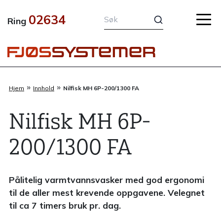
Hopp
02634
rett
Ring
til
innholdet
»
»
Hjem
Innhold
Nilfisk MH 6P-200/1300 FA
Nilfisk MH 6P-
200/1300 FA
Pålitelig varmtvannsvasker med god ergonomi
til de aller mest krevende oppgavene. Velegnet
til ca 7 timers bruk pr. dag.