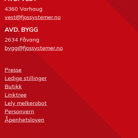
4360 Varhaug
vest@fjossystemer.no
AVD. BYGG
2634 Fåvang
bygg@fjossystemer.no
Presse
Ledige stillinger
Butikk
Linktree
Lely melkerobot
Personvern
Åpenhetsloven