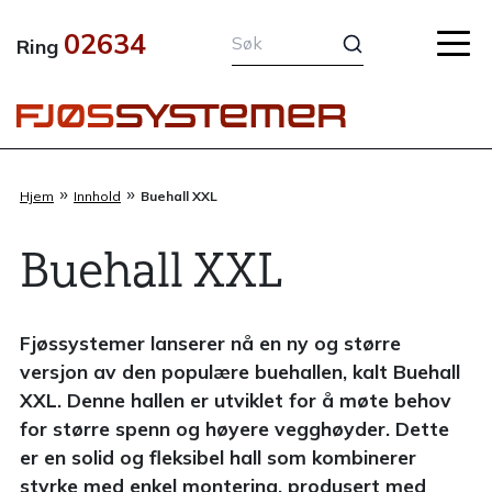
Hopp
02634
rett
Ring
til
innholdet
»
»
Hjem
Innhold
Buehall XXL
Buehall XXL
Fjøssystemer lanserer nå en ny og større
versjon av den populære buehallen, kalt Buehall
XXL. Denne hallen er utviklet for å møte behov
for større spenn og høyere vegghøyder. Dette
er en solid og fleksibel hall som kombinerer
styrke med enkel montering, produsert med