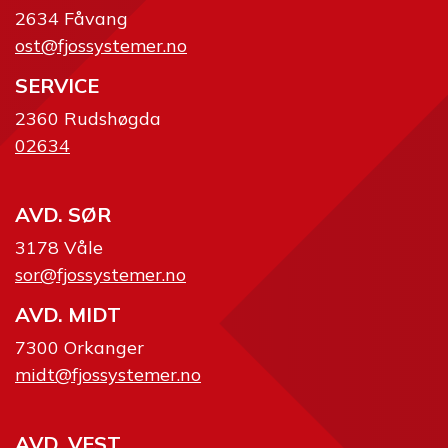
2634 Fåvang
ost@fjossystemer.no
SERVICE
2360 Rudshøgda
02634
AVD. SØR
3178 Våle
sor@fjossystemer.no
AVD. MIDT
7300 Orkanger
midt@fjossystemer.no
AVD. VEST