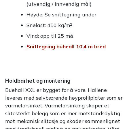
(utvendig / innvendig mål)
Høyde: Se snittegning under
Snølast: 450 kg/m²
Vind: opp til 25 m/s
Snittegning buheall 10,4 m bred
Holdbarhet og montering
Buehall XXL er bygget for å vare. Hallene
leveres med selvbærende høyprofilplater som er
varmeforsinket. Varmeforsinking skaper et
slitesterkt belegg som er mer motstandsdyktig
mot mekanisk slitasje og skader sammenlignet
med tradisjonell maling og galvanisering. Våre