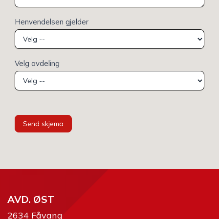
Henvendelsen gjelder
Velg avdeling
Send skjema
AVD. ØST
2634 Fåvang