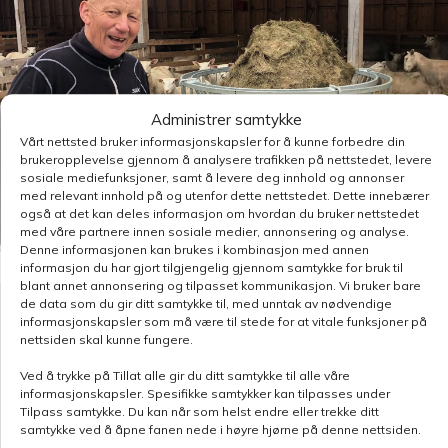
Administrer samtykke
Vårt nettsted bruker informasjonskapsler for å kunne forbedre din
brukeropplevelse gjennom å analysere trafikken på nettstedet, levere
sosiale mediefunksjoner, samt å levere deg innhold og annonser
med relevant innhold på og utenfor dette nettstedet. Dette innebærer
også at det kan deles informasjon om hvordan du bruker nettstedet
med våre partnere innen sosiale medier, annonsering og analyse.
Denne informasjonen kan brukes i kombinasjon med annen
informasjon du har gjort tilgjengelig gjennom samtykke for bruk til
blant annet annonsering og tilpasset kommunikasjon. Vi bruker bare
de data som du gir ditt samtykke til, med unntak av nødvendige
Kontakt oss
informasjonskapsler som må være til stede for at vitale funksjoner på
nettsiden skal kunne fungere.
Benytt skjemaet for å gjøre en henvendelse
Ved å trykke på Tillat alle gir du ditt samtykke til alle våre
relatert til denne siden, så blir du kontaktet
informasjonskapsler. Spesifikke samtykker kan tilpasses under
innen kort tid.
Klikk her for å se oversikt over
Tilpass samtykke. Du kan når som helst endre eller trekke ditt
samtykke ved å åpne fanen nede i høyre hjørne på denne nettsiden.
kontaktpersoner