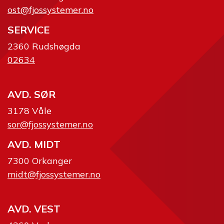
ost@fjossystemer.no
SERVICE
2360 Rudshøgda
02634
AVD. SØR
3178 Våle
sor@fjossystemer.no
AVD. MIDT
7300 Orkanger
midt@fjossystemer.no
AVD. VEST