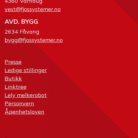
4360 Varhaug
vest@fjossystemer.no
AVD. BYGG
2634 Fåvang
bygg@fjossystemer.no
Presse
Ledige stillinger
Butikk
Linktree
Lely melkerobot
Personvern
Åpenhetsloven