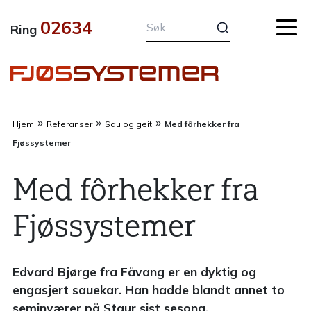
Hopp
02634
rett
Ring
til
innholdet
»
»
»
Hjem
Referanser
Sau og geit
Med fôrhekker fra
Fjøssystemer
Med fôrhekker fra
Fjøssystemer
Edvard Bjørge fra Fåvang er en dyktig og
engasjert sauekar. Han hadde blandt annet to
seminværer på Staur sist sesong.