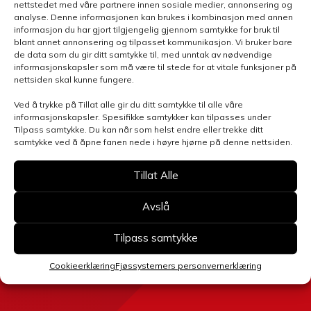
nettstedet med våre partnere innen sosiale medier, annonsering og
analyse. Denne informasjonen kan brukes i kombinasjon med annen
informasjon du har gjort tilgjengelig gjennom samtykke for bruk til
blant annet annonsering og tilpasset kommunikasjon. Vi bruker bare
de data som du gir ditt samtykke til, med unntak av nødvendige
Henvendelsen gjelder
informasjonskapsler som må være til stede for at vitale funksjoner på
nettsiden skal kunne fungere.
Ved å trykke på Tillat alle gir du ditt samtykke til alle våre
informasjonskapsler. Spesifikke samtykker kan tilpasses under
Velg avdeling
Tilpass samtykke. Du kan når som helst endre eller trekke ditt
samtykke ved å åpne fanen nede i høyre hjørne på denne nettsiden.
Tillat Alle
Avslå
Send skjema
Tilpass samtykke
Cookieerklæring
Fjøssystemers personvernerklæring