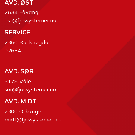
AVD. ØST
2634 Fåvang
ost@fjossystemer.no
SERVICE
2360 Rudshøgda
02634
AVD. SØR
3178 Våle
sor@fjossystemer.no
AVD. MIDT
7300 Orkanger
midt@fjossystemer.no