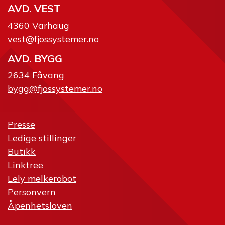
AVD. VEST
4360 Varhaug
vest@fjossystemer.no
AVD. BYGG
2634 Fåvang
bygg@fjossystemer.no
Presse
Ledige stillinger
Butikk
Linktree
Lely melkerobot
Personvern
Åpenhetsloven