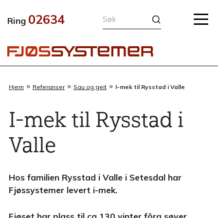
Hopp
02634
rett
Ring
til
innholdet
»
»
»
Hjem
Referanser
Sau og geit
I-mek til Rysstad i Valle
I-mek til Rysstad i
Valle
Hos familien Rysstad i Valle i Setesdal har
Fjøssystemer levert i-mek.
Fjøset har plass til ca 130 vinter fôra søyer.