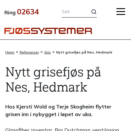
Hopp
02634
rett
Ring
til
innholdet
»
»
»
Hjem
Referanser
Gris
Nytt grisefjøs på Nes, Hedmark
Nytt grisefjøs på
Nes, Hedmark
Hos Kjersti Wold og Terje Skogheim flytter
grisen inn i nybygget i løpet av uka.
Glassfiber inventar, Big Dutchman ventilasjon