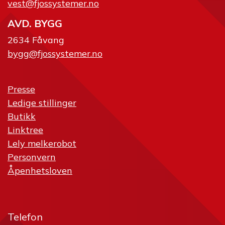
vest@fjossystemer.no
AVD. BYGG
2634 Fåvang
bygg@fjossystemer.no
Presse
Ledige stillinger
Butikk
Linktree
Lely melkerobot
Personvern
Åpenhetsloven
Telefon