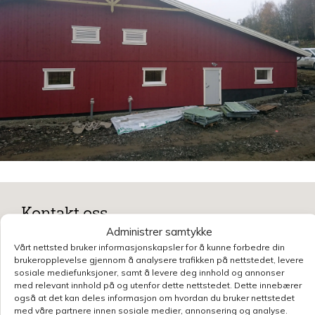
Kontakt oss
Administrer samtykke
Benytt skjemaet for å gjøre en henvendelse
Vårt nettsted bruker informasjonskapsler for å kunne forbedre din
relatert til denne siden, så blir du kontaktet
brukeropplevelse gjennom å analysere trafikken på nettstedet, levere
sosiale mediefunksjoner, samt å levere deg innhold og annonser
innen kort tid.
Klikk her for å se oversikt over
med relevant innhold på og utenfor dette nettstedet. Dette innebærer
kontaktpersoner
også at det kan deles informasjon om hvordan du bruker nettstedet
med våre partnere innen sosiale medier, annonsering og analyse.