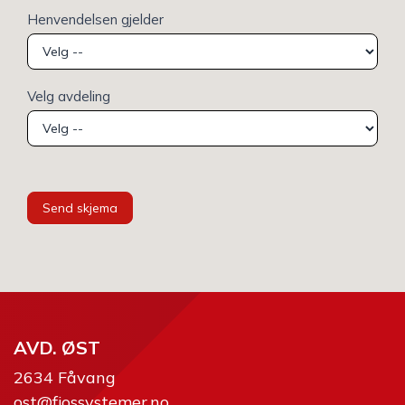
Henvendelsen gjelder
Velg avdeling
Send skjema
AVD. ØST
2634 Fåvang
ost@fjossystemer.no