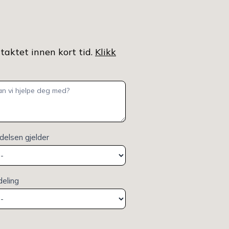
ntaktet innen kort tid.
Klikk
elsen gjelder
deling