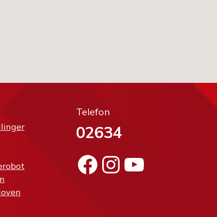
Telefon
llinger
02634
Facebook
Instagram
YouTube
erobot
n
loven