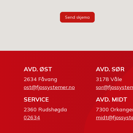
Send skjema
AVD. ØST
AVD. SØR
2634 Fåvang
3178 Våle
ost@fjossystemer.no
sor@fjossyste
SERVICE
AVD. MIDT
2360 Rudshøgda
7300 Orkange
02634
midt@fjossyst