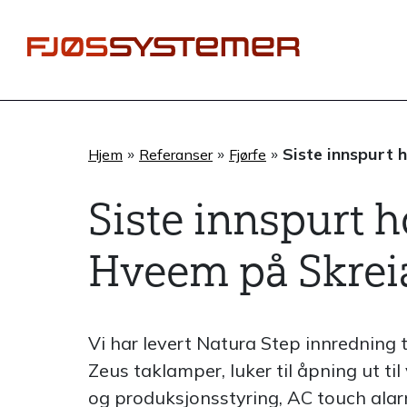
Hopp
rett
til
innholdet
»
»
»
Siste innspurt
Hjem
Referanser
Fjørfe
Siste innspurt 
Hveem på Skrei
Vi har levert Natura Step innredning t
Zeus taklamper, luker til åpning ut til
og produksjonsstyring, AC touch ala