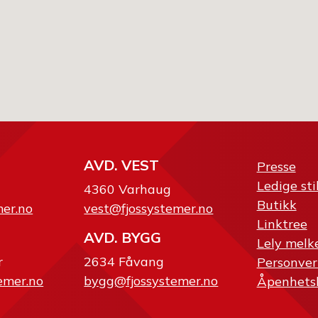
AVD. VEST
Presse
Ledige sti
4360 Varhaug
Butikk
mer.no
vest@fjossystemer.no
Linktree
AVD. BYGG
Lely melk
r
2634 Fåvang
Personver
emer.no
bygg@fjossystemer.no
Åpenhets