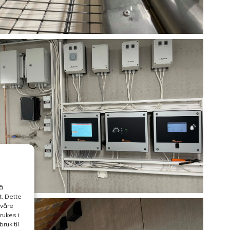
å
. Dette
 våre
rukes i
ruk til