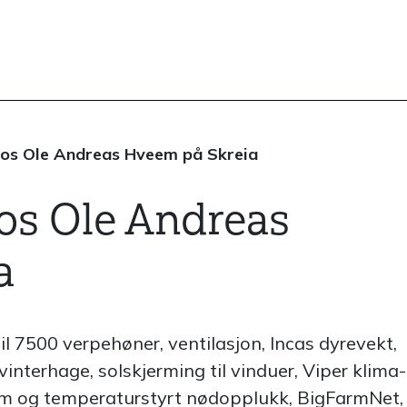
 hos Ole Andreas Hveem på Skreia
hos Ole Andreas
a
il 7500 verpehøner, ventilasjon, Incas dyrevekt,
 vinterhage, solskjerming til vinduer, Viper klima-
rm og temperaturstyrt nødopplukk, BigFarmNet,