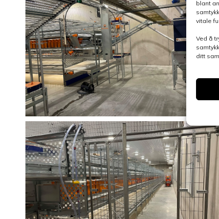
blant a
samtykk
vitale 
Ved å tr
samtykk
ditt sa