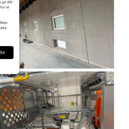
gir ditt
for at
fikke
rekke
kke