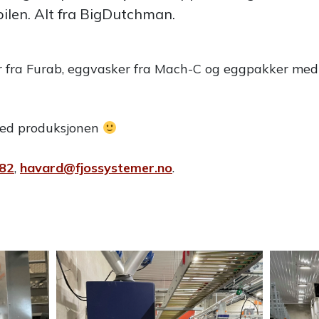
bilen. Alt fra BigDutchman.
iloer fra Furab, eggvasker fra Mach-C og eggpakker med
 med produksjonen
882
,
havard@fjossystemer.no
.