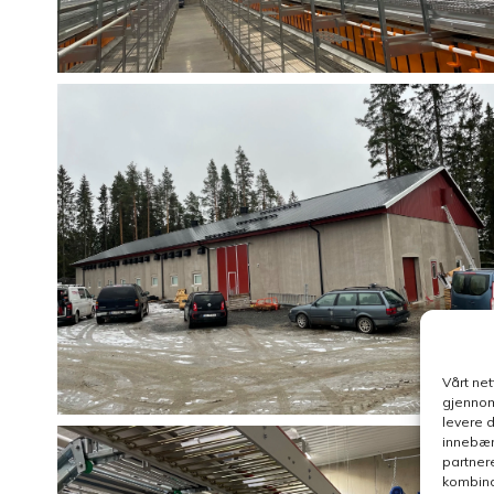
Vårt ne
gjennom
levere 
innebær
partner
kombina