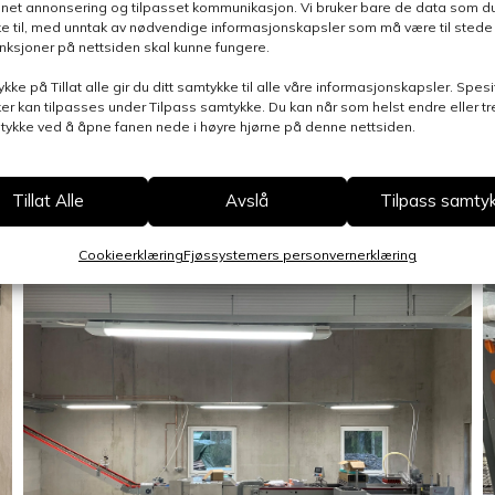
nnet annonsering og tilpasset kommunikasjon. Vi bruker bare de data som du 
e til, med unntak av nødvendige informasjonskapsler som må være til stede 
funksjoner på nettsiden skal kunne fungere.
ykke på Tillat alle gir du ditt samtykke til alle våre informasjonskapsler. Spesi
er kan tilpasses under Tilpass samtykke. Du kan når som helst endre eller t
mtykke ved å åpne fanen nede i høyre hjørne på denne nettsiden.
Tillat Alle
Avslå
Tilpass samty
Cookieerklæring
Fjøssystemers personvernerklæring