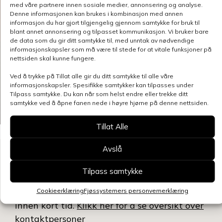
med våre partnere innen sosiale medier, annonsering og analyse.
Denne informasjonen kan brukes i kombinasjon med annen
informasjon du har gjort tilgjengelig gjennom samtykke for bruk til
blant annet annonsering og tilpasset kommunikasjon. Vi bruker bare
de data som du gir ditt samtykke til, med unntak av nødvendige
informasjonskapsler som må være til stede for at vitale funksjoner på
nettsiden skal kunne fungere.
Ved å trykke på Tillat alle gir du ditt samtykke til alle våre
informasjonskapsler. Spesifikke samtykker kan tilpasses under
Tilpass samtykke. Du kan når som helst endre eller trekke ditt
samtykke ved å åpne fanen nede i høyre hjørne på denne nettsiden.
Tillat Alle
Avslå
Kontakt oss
Tilpass samtykke
Benytt skjemaet for å gjøre en henvendelse
relatert til denne siden, så blir du kontaktet
Cookieerklæring
Fjøssystemers personvernerklæring
innen kort tid.
Klikk her for å se oversikt over
kontaktpersoner