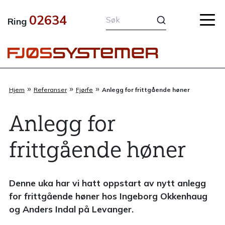
Hopp
02634
rett
Ring
til
innholdet
»
»
»
Hjem
Referanser
Fjørfe
Anlegg for frittgående høner
Anlegg for
frittgående høner
Denne uka har vi hatt oppstart av nytt anlegg
for frittgående høner hos Ingeborg Okkenhaug
og Anders Indal på Levanger.