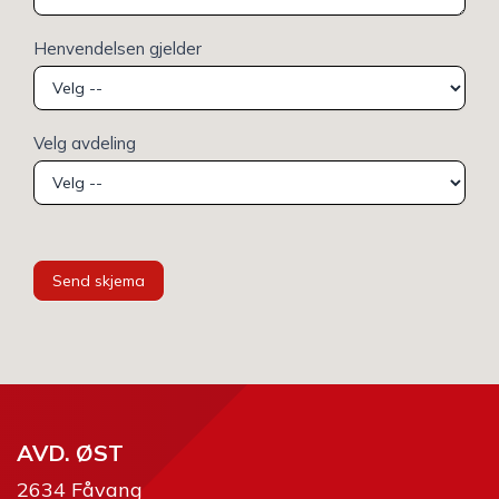
Henvendelsen gjelder
Velg avdeling
Send skjema
AVD. ØST
2634 Fåvang