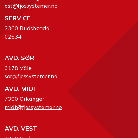
ost@fjossystemer.no
SERVICE
2360 Rudshøgda
02634
AVD. SØR
3178 Våle
sor@fjossystemer.no
AVD. MIDT
7300 Orkanger
midt@fjossystemer.no
AVD. VEST