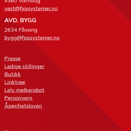
4360 Varhaug
vest@fjossystemer.no
AVD. BYGG
2634 Fåvang
bygg@fjossystemer.no
Presse
Ledige stillinger
Butikk
Linktree
Lely melkerobot
Personvern
Åpenhetsloven