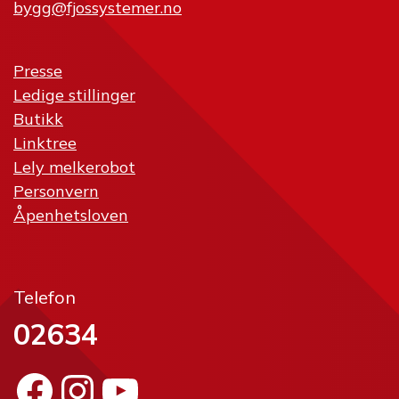
bygg@fjossystemer.no
Presse
Ledige stillinger
Butikk
Linktree
Lely melkerobot
Personvern
Åpenhetsloven
Telefon
02634
Facebook
Instagram
YouTube