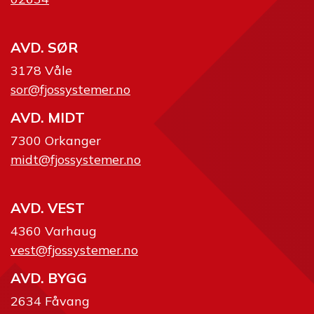
AVD. SØR
3178 Våle
sor@fjossystemer.no
AVD. MIDT
7300 Orkanger
midt@fjossystemer.no
AVD. VEST
4360 Varhaug
vest@fjossystemer.no
AVD. BYGG
2634 Fåvang