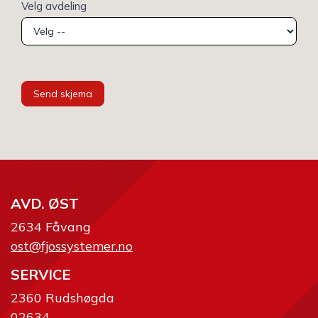
Velg avdeling
Send skjema
AVD. ØST
2634 Fåvang
ost@fjossystemer.no
SERVICE
2360 Rudshøgda
02634