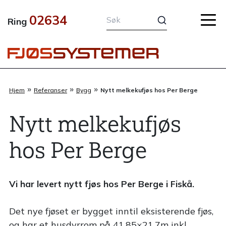
Hopp
02634
rett
Ring
til
innholdet
»
»
»
Hjem
Referanser
Bygg
Nytt melkekufjøs hos Per Berge
Nytt melkekufjøs
hos Per Berge
Vi har levert nytt fjøs hos Per Berge i Fiskå.
Det nye fjøset er bygget inntil eksisterende fjøs,
og har et husdyrrom på 41,85×21,7m inkl.