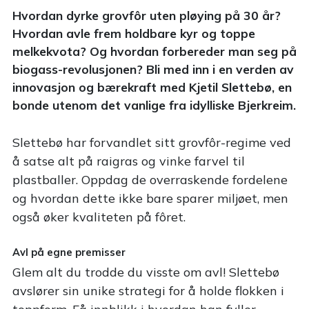
Hvordan dyrke grovfôr uten pløying på 30 år?
Hvordan avle frem holdbare kyr og toppe
melkekvota? Og hvordan forbereder man seg på
biogass-revolusjonen? Bli med inn i en verden av
innovasjon og bærekraft med Kjetil Slettebø, en
bonde utenom det vanlige fra idylliske Bjerkreim.
Slettebø har forvandlet sitt grovfôr-regime ved
å satse alt på raigras og vinke farvel til
plastballer. Oppdag de overraskende fordelene
og hvordan dette ikke bare sparer miljøet, men
også øker kvaliteten på fôret.
Avl på egne premisser
Glem alt du trodde du visste om avl! Slettebø
avslører sin unike strategi for å holde flokken i