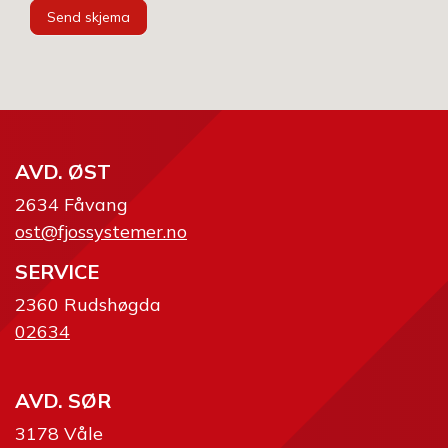
Send skjema
AVD. ØST
2634 Fåvang
ost@fjossystemer.no
SERVICE
2360 Rudshøgda
02634
AVD. SØR
3178 Våle