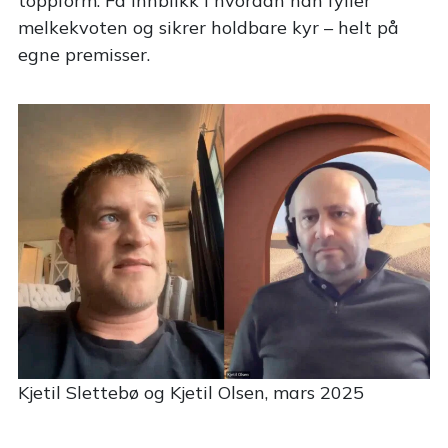
toppform. Få innblikk i hvordan han fyller
melkekvoten og sikrer holdbare kyr – helt på
egne premisser.
Kjetil Slettebø og Kjetil Olsen, mars 2025