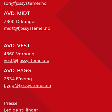
sor@fjossystemer.no
AVD. MIDT
7300 Orkanger
midt@fjossystemer.no
AVD. VEST
4360 Varhaug
vest@fjossystemer.no
AVD. BYGG
2634 Fåvang
bygg@fjossystemer.no
Presse
Ledige stillinger