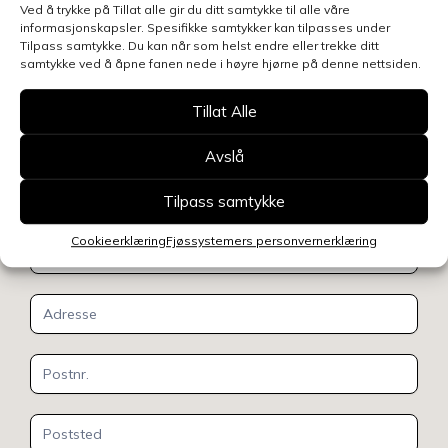
Ved å trykke på Tillat alle gir du ditt samtykke til alle våre
informasjonskapsler. Spesifikke samtykker kan tilpasses under
Tilpass samtykke. Du kan når som helst endre eller trekke ditt
samtykke ved å åpne fanen nede i høyre hjørne på denne nettsiden.
Kontakt oss
Tillat Alle
Benytt skjemaet for å gjøre en henvendelse
relatert til denne siden, så blir du kontaktet
Avslå
innen kort tid.
Klikk her for å se oversikt over
Tilpass samtykke
kontaktpersoner
Cookieerklæring
Fjøssystemers personvernerklæring
Kontakt
oss