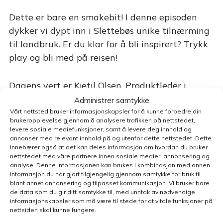
Dette er bare en smakebit! I denne episoden
dykker vi dypt inn i Slettebøs unike tilnærming
til landbruk. Er du klar for å bli inspirert? Trykk
play og bli med på reisen!
Dagens vert er Kjetil Olsen, Produktleder i
Fjøssystemer Gruppen. Har du spørsmål, innspill
Administrer samtykke
eller idéer, send en e-post til:
Vårt nettsted bruker informasjonskapsler for å kunne forbedre din
brukeropplevelse gjennom å analysere trafikken på nettstedet,
podkast@fjossystemer.no
levere sosiale mediefunksjoner, samt å levere deg innhold og
annonser med relevant innhold på og utenfor dette nettstedet. Dette
innebærer også at det kan deles informasjon om hvordan du bruker
nettstedet med våre partnere innen sosiale medier, annonsering og
analyse. Denne informasjonen kan brukes i kombinasjon med annen
informasjon du har gjort tilgjengelig gjennom samtykke for bruk til
blant annet annonsering og tilpasset kommunikasjon. Vi bruker bare
de data som du gir ditt samtykke til, med unntak av nødvendige
informasjonskapsler som må være til stede for at vitale funksjoner på
Bildet av Holstein-kyr på beite er KI-generert.
nettsiden skal kunne fungere.