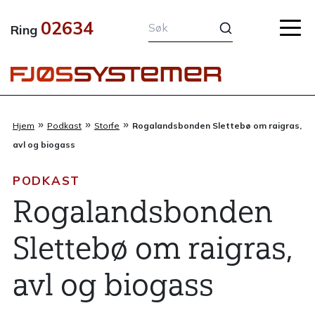
Hopp
02634
rett
Ring
til
innholdet
»
»
»
Hjem
Podkast
Storfe
Rogalandsbonden Slettebø om raigras,
avl og biogass
PODKAST
Rogalandsbonden
Slettebø om raigras,
avl og biogass